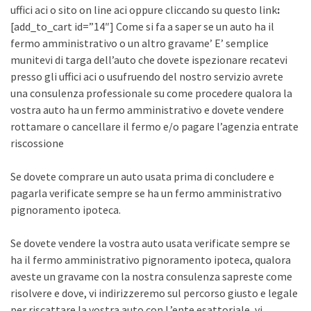
uffici aci o sito on line aci oppure cliccando su questo link
:
[add_to_cart id=”14″] Come si fa a saper se un auto ha il
fermo amministrativo o un altro gravame’ E’ semplice
munitevi di targa dell’auto che dovete ispezionare recatevi
presso gli uffici aci o usufruendo del nostro servizio avrete
una consulenza professionale su come procedere qualora la
vostra auto ha un fermo amministrativo e dovete vendere
rottamare o cancellare il fermo e/o pagare l’agenzia entrate
riscossione
Se dovete comprare un auto usata prima di concludere e
pagarla verificate sempre se ha un fermo amministrativo
pignoramento ipoteca.
Se dovete vendere la vostra auto usata verificate sempre se
ha il fermo amministrativo pignoramento ipoteca, qualora
aveste un gravame con la nostra consulenza sapreste come
risolvere e dove, vi indirizzeremo sul percorso giusto e legale
per riscattare la vostra auto con L’ente esattoriale, vi