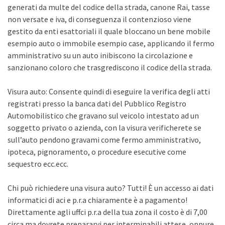
generati da multe del codice della strada, canone Rai, tasse
non versate e iva, di conseguenza il contenzioso viene
gestito da enti esattoriali il quale bloccano un bene mobile
esempio auto o immobile esempio case, applicando il fermo
amministrativo su un auto inibiscono la circolazione e
sanzionano coloro che trasgrediscono il codice della strada.
Visura auto: Consente quindi di eseguire la verifica degli atti
registrati presso la banca dati del Pubblico Registro
Automobilistico che gravano sul veicolo intestato ad un
soggetto privato o azienda, con la visura verificherete se
sull’auto pendono gravami come fermo amministrativo,
ipoteca, pignoramento, o procedure esecutive come
sequestro ecc.ecc.
Chi può richiedere una visura auto? Tutti! È un accesso ai dati
informatici di aci e p.r.a chiaramente è a pagamento!
Direttamente agli uffci p.r.a della tua zona il costo è di 7,00
circa ma dovrete prepararvi per interminabili attese, oppure