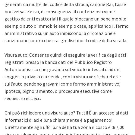
generati da multe del codice della strada, canone Rai, tasse
non versate e iva, di conseguenza il contenzioso viene
gestito da enti esattoriali il quale bloccano un bene mobile
esempio auto o immobile esempio case, applicando il fermo
amministrativo su un auto inibiscono la circolazione e
sanzionano coloro che trasgrediscono il codice della strada.
Visura auto: Consente quindi di eseguire la verifica degli atti
registrati presso la banca dati del Pubblico Registro
Automobilistico che gravano sul veicolo intestato ad un
soggetto privato o azienda, con la visura verificherete se
sull’auto pendono gravami come fermo amministrativo,
ipoteca, pignoramento, o procedure esecutive come
sequestro ecc.ecc.
Chi può richiedere una visura auto? Tutti! È un accesso ai dati
informatici di aci e p.r.a chiaramente è a pagamento!
Direttamente agli uffci p.r.a della tua zona il costo è di 7,00
circa ma dovrete prepararvi per interminabili attese, oppure