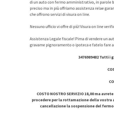
di un auto con fermo amministrativo, in parole br
preciso ma in più offriamo assistenza relae garant
che offrono servizi di visura on line.
Nessuno ufficio vi offre di più! Visura on line ve
Assistenza Legale fiscale! Pima di vendere un au
gravame pignoramento o ipoteca e fatelo fare a 
3476989482 Tutti i 
COS
CO
COSTO NOSTRO SERVIZIO 18,00 ma avrete vi
procedere per la rottamazione della vostra a
cancellazione la sospensione del ferm