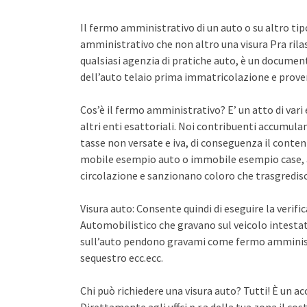
Il fermo amministrativo di un auto o su altro ti
amministrativo che non altro una visura Pra rila
qualsiasi agenzia di pratiche auto, è un documento 
dell’auto telaio prima immatricolazione e proven
Cos’è il fermo amministrativo? E’ un atto di var
altri enti esattoriali. Noi contribuenti accumula
tasse non versate e iva, di conseguenza il conten
mobile esempio auto o immobile esempio case, a
circolazione e sanzionano coloro che trasgredisco
Visura auto: Consente quindi di eseguire la verifi
Automobilistico che gravano sul veicolo intestato
sull’auto pendono gravami come fermo amminist
sequestro ecc.ecc.
Chi può richiedere una visura auto? Tutti! È un ac