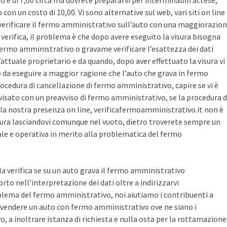
sto è di 7,00 circa ma dovrete prepararvi per interminabili attese,
con un costo di 10,00. Vi sono alternative sul web, vari siti on line
r verificare il fermo amministrativo sull’auto con una maggiorazio
i verifica, il problema è che dopo avere eseguito la visura bisogna
 fermo amministrativo o gravame verificare l’esattezza dei dati
’attuale proprietario e da quando, dopo aver effettuato la visura vi
o da eseguire a maggior ragione che l’auto che grava in fermo
ocedura di cancellazione di fermo amministrativo, capire se vi è
avvisato con un preavviso di fermo amministrativo, se la procedura d
la nostra presenza on line, verificafermoamministrativo.it non è
ura lasciandovi comunque nel vuoto, dietro troverete sempre un
cale e operativa in merito alla problematica del fermo
 la verifica se su un auto grava il fermo amministrativo
o nell’interpretazione dei dati oltre a indirizzarvi
blema del fermo amministrativo, noi aiutiamo i contribuenti a
vendere un auto con fermo amministrativo ove ne siano i
, a inoltrare istanza di richiesta e nulla osta per la rottamazione