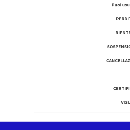
Puoi usuf
PERDI
RIENT
SOSPENSI
CANCELLAZ
CERTIF
VIS