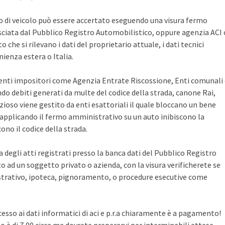
po di veicolo può essere accertato eseguendo una visura fermo
sciata dal Pubblico Registro Automobilistico, oppure agenzia ACI 
che si rilevano i dati del proprietario attuale, i dati tecnici
ienza estera o Italia.
i enti impositori come Agenzia Entrate Riscossione, Enti comunali
ndo debiti generati da multe del codice della strada, canone Rai,
zioso viene gestito da enti esattoriali il quale bloccano un bene
pplicando il fermo amministrativo su un auto inibiscono la
no il codice della strada.
ca degli atti registrati presso la banca dati del Pubblico Registro
 ad un soggetto privato o azienda, con la visura verificherete se
rativo, ipoteca, pignoramento, o procedure esecutive come
cesso ai dati informatici di aci e p.r.a chiaramente è a pagamento!