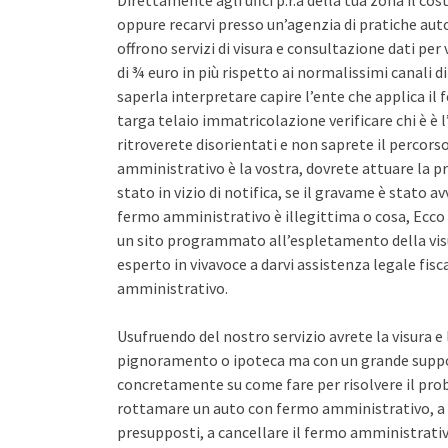
Direttamente agli uffci p.r.a della tua zona il co
oppure recarvi presso un’agenzia di pratiche auto 
offrono servizi di visura e consultazione dati pe
di ¾ euro in più rispetto ai normalissimi canali d
saperla interpretare capire l’ente che applica il
targa telaio immatricolazione verificare chi è è l
ritroverete disorientati e non saprete il percors
amministrativo è la vostra, dovrete attuare la pr
stato in vizio di notifica, se il gravame è stato 
fermo amministrativo è illegittima o cosa, Ecco 
un sito programmato all’espletamento della vis
esperto in vivavoce a darvi assistenza legale fis
amministrativo.
Usufruendo del nostro servizio avrete la visura e
pignoramento o ipoteca ma con un grande support
concretamente su come fare per risolvere il pro
rottamare un auto con fermo amministrativo, a 
presupposti, a cancellare il fermo amministrativo