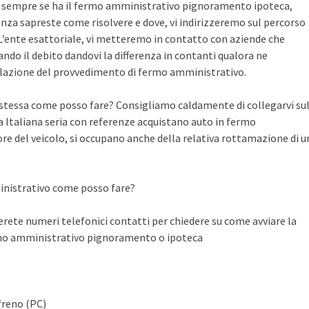
te sempre se ha il fermo amministrativo pignoramento ipoteca,
nza sapreste come risolvere e dove, vi indirizzeremo sul percorso
n L’ente esattoriale, vi metteremo in contatto con aziende che
do il debito dandovi la differenza in contanti qualora ne
llazione del provvedimento di fermo amministrativo.
a stessa come posso fare? Consigliamo caldamente di collegarvi su
Italiana seria con referenze acquistano auto in fermo
ore del veicolo, si occupano anche della relativa rottamazione di u
inistrativo come posso fare?
ete numeri telefonici contatti per chiedere su come avviare la
rmo amministrativo pignoramento o ipoteca
freno (PC)