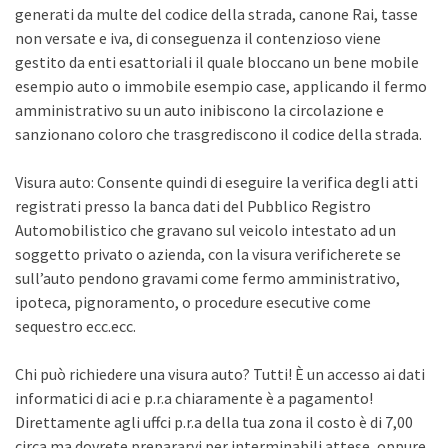
generati da multe del codice della strada, canone Rai, tasse
non versate e iva, di conseguenza il contenzioso viene
gestito da enti esattoriali il quale bloccano un bene mobile
esempio auto o immobile esempio case, applicando il fermo
amministrativo su un auto inibiscono la circolazione e
sanzionano coloro che trasgrediscono il codice della strada.
Visura auto: Consente quindi di eseguire la verifica degli atti
registrati presso la banca dati del Pubblico Registro
Automobilistico che gravano sul veicolo intestato ad un
soggetto privato o azienda, con la visura verificherete se
sull’auto pendono gravami come fermo amministrativo,
ipoteca, pignoramento, o procedure esecutive come
sequestro ecc.ecc.
Chi può richiedere una visura auto? Tutti! È un accesso ai dati
informatici di aci e p.r.a chiaramente è a pagamento!
Direttamente agli uffci p.r.a della tua zona il costo è di 7,00
circa ma dovrete prepararvi per interminabili attese, oppure