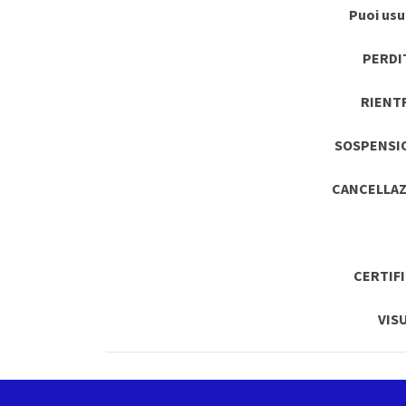
Puoi usuf
PERDI
RIENT
SOSPENSI
CANCELLAZ
CERTIF
VIS