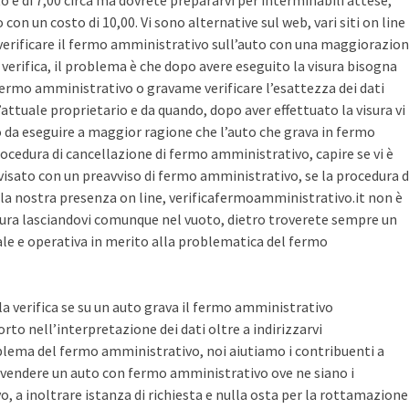
sto è di 7,00 circa ma dovrete prepararvi per interminabili attese,
con un costo di 10,00. Vi sono alternative sul web, vari siti on line
r verificare il fermo amministrativo sull’auto con una maggiorazio
i verifica, il problema è che dopo avere eseguito la visura bisogna
 fermo amministrativo o gravame verificare l’esattezza dei dati
’attuale proprietario e da quando, dopo aver effettuato la visura vi
o da eseguire a maggior ragione che l’auto che grava in fermo
ocedura di cancellazione di fermo amministrativo, capire se vi è
avvisato con un preavviso di fermo amministrativo, se la procedura d
la nostra presenza on line, verificafermoamministrativo.it non è
ura lasciandovi comunque nel vuoto, dietro troverete sempre un
cale e operativa in merito alla problematica del fermo
 la verifica se su un auto grava il fermo amministrativo
o nell’interpretazione dei dati oltre a indirizzarvi
blema del fermo amministrativo, noi aiutiamo i contribuenti a
vendere un auto con fermo amministrativo ove ne siano i
, a inoltrare istanza di richiesta e nulla osta per la rottamazione