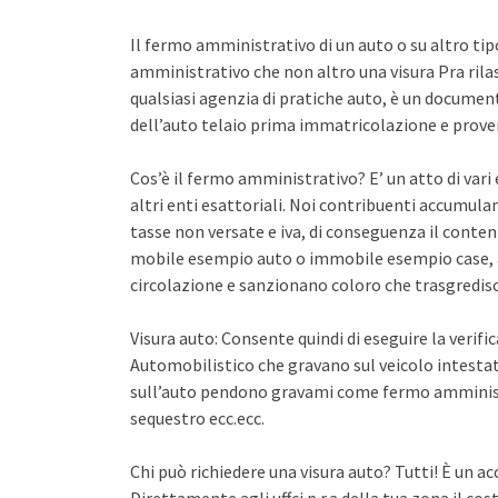
Il fermo amministrativo di un auto o su altro ti
amministrativo che non altro una visura Pra rila
qualsiasi agenzia di pratiche auto, è un documento 
dell’auto telaio prima immatricolazione e proven
Cos’è il fermo amministrativo? E’ un atto di var
altri enti esattoriali. Noi contribuenti accumula
tasse non versate e iva, di conseguenza il conten
mobile esempio auto o immobile esempio case, a
circolazione e sanzionano coloro che trasgredisco
Visura auto: Consente quindi di eseguire la verifi
Automobilistico che gravano sul veicolo intestato
sull’auto pendono gravami come fermo amminist
sequestro ecc.ecc.
Chi può richiedere una visura auto? Tutti! È un ac