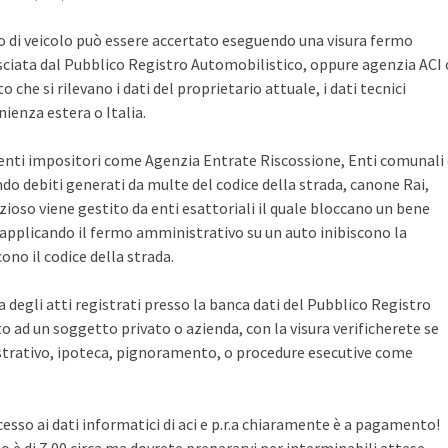
po di veicolo può essere accertato eseguendo una visura fermo
sciata dal Pubblico Registro Automobilistico, oppure agenzia ACI 
che si rilevano i dati del proprietario attuale, i dati tecnici
ienza estera o Italia.
i enti impositori come Agenzia Entrate Riscossione, Enti comunali
ndo debiti generati da multe del codice della strada, canone Rai,
zioso viene gestito da enti esattoriali il quale bloccano un bene
pplicando il fermo amministrativo su un auto inibiscono la
no il codice della strada.
ca degli atti registrati presso la banca dati del Pubblico Registro
 ad un soggetto privato o azienda, con la visura verificherete se
rativo, ipoteca, pignoramento, o procedure esecutive come
cesso ai dati informatici di aci e p.r.a chiaramente è a pagamento!