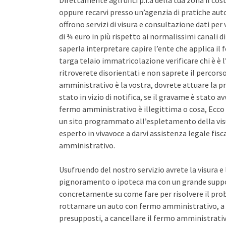
Direttamente agli uffci p.r.a della tua zona il co
oppure recarvi presso un’agenzia di pratiche auto 
offrono servizi di visura e consultazione dati pe
di ¾ euro in più rispetto ai normalissimi canali d
saperla interpretare capire l’ente che applica il
targa telaio immatricolazione verificare chi è è l
ritroverete disorientati e non saprete il percors
amministrativo è la vostra, dovrete attuare la pr
stato in vizio di notifica, se il gravame è stato 
fermo amministrativo è illegittima o cosa, Ecco 
un sito programmato all’espletamento della vis
esperto in vivavoce a darvi assistenza legale fis
amministrativo.
Usufruendo del nostro servizio avrete la visura e
pignoramento o ipoteca ma con un grande support
concretamente su come fare per risolvere il pro
rottamare un auto con fermo amministrativo, a 
presupposti, a cancellare il fermo amministrativo