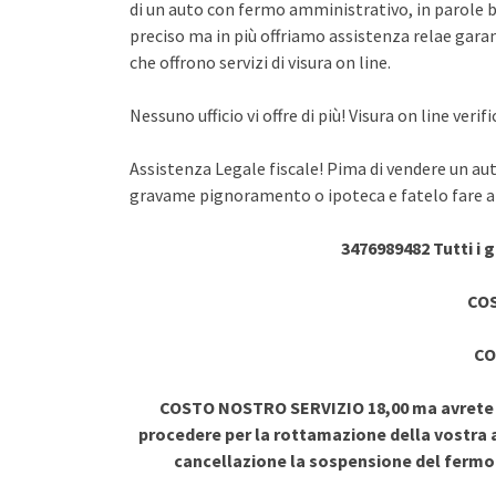
di un auto con fermo amministrativo, in parole br
preciso ma in più offriamo assistenza relae garant
che offrono servizi di visura on line.
Nessuno ufficio vi offre di più! Visura on line ve
Assistenza Legale fiscale! Pima di vendere un au
gravame pignoramento o ipoteca e fatelo fare a 
3476989482 Tutti i 
COS
CO
COSTO NOSTRO SERVIZIO 18,00 ma avrete vi
procedere per la rottamazione della vostra a
cancellazione la sospensione del ferm