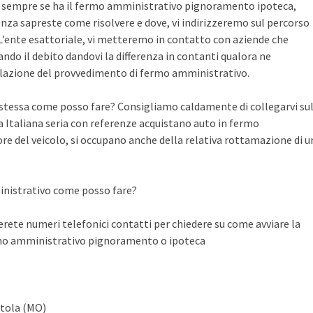
te sempre se ha il fermo amministrativo pignoramento ipoteca,
nza sapreste come risolvere e dove, vi indirizzeremo sul percorso
n L’ente esattoriale, vi metteremo in contatto con aziende che
do il debito dandovi la differenza in contanti qualora ne
llazione del provvedimento di fermo amministrativo.
a stessa come posso fare? Consigliamo caldamente di collegarvi su
Italiana seria con referenze acquistano auto in fermo
ore del veicolo, si occupano anche della relativa rottamazione di u
inistrativo come posso fare?
ete numeri telefonici contatti per chiedere su come avviare la
rmo amministrativo pignoramento o ipoteca
ntola (MO)