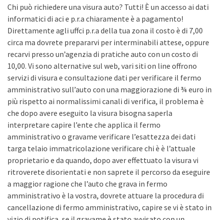
Chi può richiedere una visura auto? Tutti! È un accesso ai dati
informatici di aci e p.r.a chiaramente è a pagamento!
Direttamente agli uffci p.r.a della tua zona il costo è di 7,00
circa ma dovrete prepararvi per interminabili attese, oppure
recarvi presso un’agenzia di pratiche auto con un costo di
10,00. Vi sono alternative sul web, vari siti on line offrono
servizi di visura e consultazione dati per verificare il fermo
amministrativo sull’auto con una maggiorazione di ¾ euro in
più rispetto ai normalissimi canali di verifica, il problema è
che dopo avere eseguito la visura bisogna saperla
interpretare capire l’ente che applica il fermo
amministrativo o gravame verificare l’esattezza dei dati
targa telaio immatricolazione verificare chi è è l’attuale
proprietario e da quando, dopo aver effettuato la visura vi
ritroverete disorientati e non saprete il percorso da eseguire
a maggior ragione che l’auto che grava in fermo
amministrativo è la vostra, dovrete attuare la procedura di
cancellazione di fermo amministrativo, capire se vi è stato in
vizio di notifica, se il gravame è stato avvisato con un