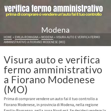
Modena
HOME
»
EMILIA-ROMAGNA
»
MODENA
»
VISURA AUTO E VERIFICA FERMO
AMMINISTRATIVO A FIORANO MODENESE (MO)
Visura auto e verifica
fermo amministrativo
a Fiorano Modenese
(MO)
Prima di comprare vendere un auto fai il tuo controllo a
Fiorano Modenese, in provincia di Modena, nella regione
Emilia-Romagna, nella zona Nord-est. Se desideri vendere la