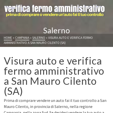
Salerno
HOME
»
CAMPANIA
»
SALERNO
»
VISURA AUTO E VERIFICA FERMO
AMMINISTRATIVO A SAN MAURO CILENTO (SA)
Visura auto e verifica
fermo amministrativo
a San Mauro Cilento
(SA)
Prima di comprare vendere un auto fai il tuo controllo a San
Mauro Cilento, in provincia di Salerno, nella regione
Campania, nella zona Sud. Se desideri vendere la tua auto a