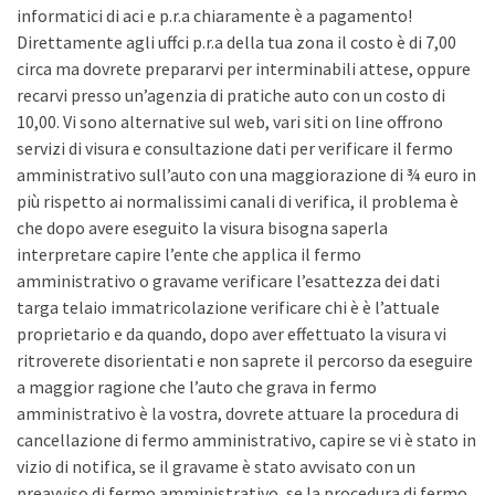
informatici di aci e p.r.a chiaramente è a pagamento!
Direttamente agli uffci p.r.a della tua zona il costo è di 7,00
circa ma dovrete prepararvi per interminabili attese, oppure
recarvi presso un’agenzia di pratiche auto con un costo di
10,00. Vi sono alternative sul web, vari siti on line offrono
servizi di visura e consultazione dati per verificare il fermo
amministrativo sull’auto con una maggiorazione di ¾ euro in
più rispetto ai normalissimi canali di verifica, il problema è
che dopo avere eseguito la visura bisogna saperla
interpretare capire l’ente che applica il fermo
amministrativo o gravame verificare l’esattezza dei dati
targa telaio immatricolazione verificare chi è è l’attuale
proprietario e da quando, dopo aver effettuato la visura vi
ritroverete disorientati e non saprete il percorso da eseguire
a maggior ragione che l’auto che grava in fermo
amministrativo è la vostra, dovrete attuare la procedura di
cancellazione di fermo amministrativo, capire se vi è stato in
vizio di notifica, se il gravame è stato avvisato con un
preavviso di fermo amministrativo, se la procedura di fermo