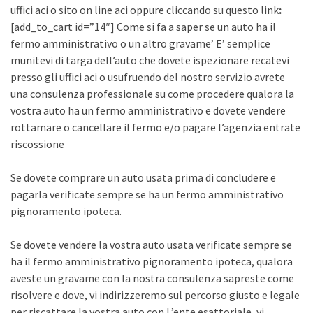
uffici aci o sito on line aci oppure cliccando su questo link
:
[add_to_cart id=”14″] Come si fa a saper se un auto ha il
fermo amministrativo o un altro gravame’ E’ semplice
munitevi di targa dell’auto che dovete ispezionare recatevi
presso gli uffici aci o usufruendo del nostro servizio avrete
una consulenza professionale su come procedere qualora la
vostra auto ha un fermo amministrativo e dovete vendere
rottamare o cancellare il fermo e/o pagare l’agenzia entrate
riscossione
Se dovete comprare un auto usata prima di concludere e
pagarla verificate sempre se ha un fermo amministrativo
pignoramento ipoteca.
Se dovete vendere la vostra auto usata verificate sempre se
ha il fermo amministrativo pignoramento ipoteca, qualora
aveste un gravame con la nostra consulenza sapreste come
risolvere e dove, vi indirizzeremo sul percorso giusto e legale
per riscattare la vostra auto con L’ente esattoriale, vi