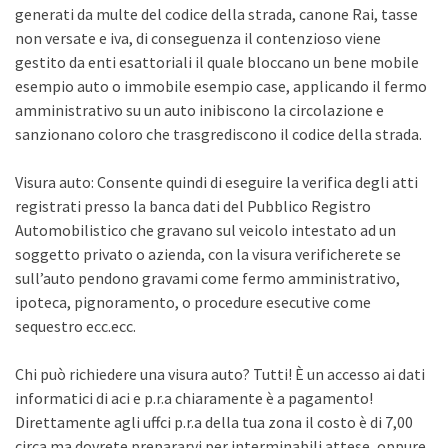
generati da multe del codice della strada, canone Rai, tasse
non versate e iva, di conseguenza il contenzioso viene
gestito da enti esattoriali il quale bloccano un bene mobile
esempio auto o immobile esempio case, applicando il fermo
amministrativo su un auto inibiscono la circolazione e
sanzionano coloro che trasgrediscono il codice della strada.
Visura auto: Consente quindi di eseguire la verifica degli atti
registrati presso la banca dati del Pubblico Registro
Automobilistico che gravano sul veicolo intestato ad un
soggetto privato o azienda, con la visura verificherete se
sull’auto pendono gravami come fermo amministrativo,
ipoteca, pignoramento, o procedure esecutive come
sequestro ecc.ecc.
Chi può richiedere una visura auto? Tutti! È un accesso ai dati
informatici di aci e p.r.a chiaramente è a pagamento!
Direttamente agli uffci p.r.a della tua zona il costo è di 7,00
circa ma dovrete prepararvi per interminabili attese, oppure