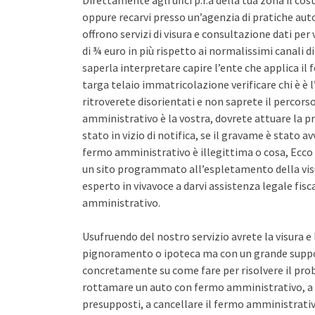
Direttamente agli uffci p.r.a della tua zona il co
oppure recarvi presso un’agenzia di pratiche auto 
offrono servizi di visura e consultazione dati pe
di ¾ euro in più rispetto ai normalissimi canali d
saperla interpretare capire l’ente che applica il
targa telaio immatricolazione verificare chi è è l
ritroverete disorientati e non saprete il percors
amministrativo è la vostra, dovrete attuare la pr
stato in vizio di notifica, se il gravame è stato 
fermo amministrativo è illegittima o cosa, Ecco 
un sito programmato all’espletamento della vis
esperto in vivavoce a darvi assistenza legale fis
amministrativo.
Usufruendo del nostro servizio avrete la visura e
pignoramento o ipoteca ma con un grande support
concretamente su come fare per risolvere il pro
rottamare un auto con fermo amministrativo, a 
presupposti, a cancellare il fermo amministrativo