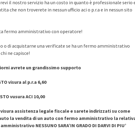
evi il nostro servizio ha un costo in quanto è professionale serio 
ita che non troverete in nessun ufficio aci o p.r.a e in nessun sito
rifica fermo amministrativo con operatore!
to o di acquistarne una verificate se ha un fermo amministrativo
chi ne capisce!
giorni avrete un grandissimo supporto
TO visura al p.r.a 6,60
STO vusura ACI 10,00
sura assistenza legale fiscale e sarete indirizzati su come
uto la vendita di un auto con fermo amministrativo la relativ
o amministrativo NESSUNO SARA’IN GRADO DI DARVI DI PIU’