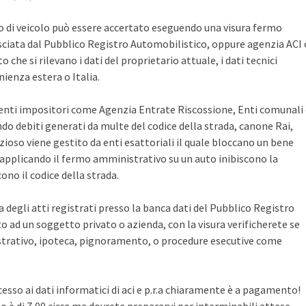
po di veicolo può essere accertato eseguendo una visura fermo
sciata dal Pubblico Registro Automobilistico, oppure agenzia ACI 
che si rilevano i dati del proprietario attuale, i dati tecnici
ienza estera o Italia.
i enti impositori come Agenzia Entrate Riscossione, Enti comunali
ndo debiti generati da multe del codice della strada, canone Rai,
zioso viene gestito da enti esattoriali il quale bloccano un bene
pplicando il fermo amministrativo su un auto inibiscono la
no il codice della strada.
ca degli atti registrati presso la banca dati del Pubblico Registro
 ad un soggetto privato o azienda, con la visura verificherete se
rativo, ipoteca, pignoramento, o procedure esecutive come
cesso ai dati informatici di aci e p.r.a chiaramente è a pagamento!