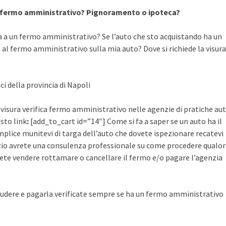
a fermo amministrativo? Pignoramento o ipoteca?
a a un fermo amministrativo? Se l’auto che sto acquistando ha un
al fermo amministrativo sulla mia auto? Dove si richiede la visura
ci della provincia di Napoli
a visura verifica fermo amministrativo nelle agenzie di pratiche au
esto link
:
[add_to_cart id=”14″] Come si fa a saper se un auto ha il
plice munitevi di targa dell’auto che dovete ispezionare recatevi
rvizio avrete una consulenza professionale su come procedere qualo
ete vendere rottamare o cancellare il fermo e/o pagare l’agenzia
udere e pagarla verificate sempre se ha un fermo amministrativo