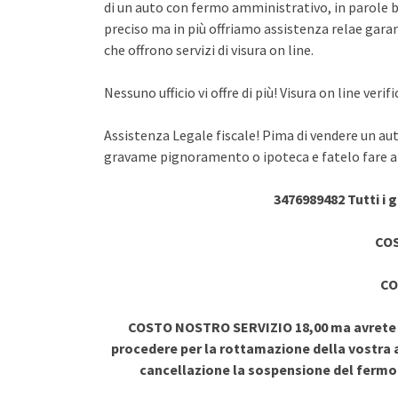
di un auto con fermo amministrativo, in parole br
preciso ma in più offriamo assistenza relae garant
che offrono servizi di visura on line.
Nessuno ufficio vi offre di più! Visura on line ve
Assistenza Legale fiscale! Pima di vendere un au
gravame pignoramento o ipoteca e fatelo fare a 
3476989482 Tutti i 
COS
CO
COSTO NOSTRO SERVIZIO 18,00 ma avrete vi
procedere per la rottamazione della vostra a
cancellazione la sospensione del ferm