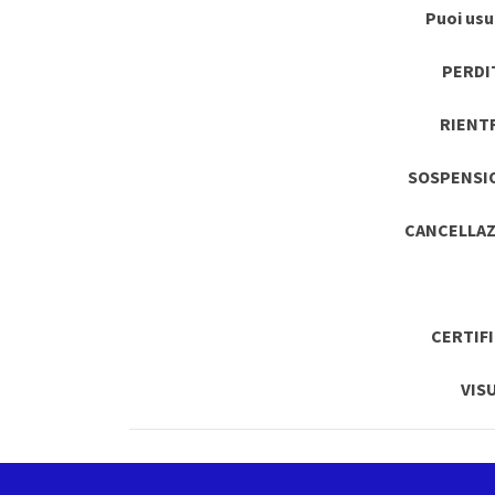
Puoi usuf
PERDI
RIENT
SOSPENSI
CANCELLAZ
CERTIF
VIS