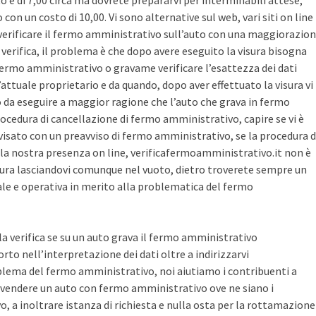
sto è di 7,00 circa ma dovrete prepararvi per interminabili attese,
con un costo di 10,00. Vi sono alternative sul web, vari siti on line
r verificare il fermo amministrativo sull’auto con una maggiorazio
i verifica, il problema è che dopo avere eseguito la visura bisogna
 fermo amministrativo o gravame verificare l’esattezza dei dati
’attuale proprietario e da quando, dopo aver effettuato la visura vi
o da eseguire a maggior ragione che l’auto che grava in fermo
ocedura di cancellazione di fermo amministrativo, capire se vi è
avvisato con un preavviso di fermo amministrativo, se la procedura d
la nostra presenza on line, verificafermoamministrativo.it non è
ura lasciandovi comunque nel vuoto, dietro troverete sempre un
cale e operativa in merito alla problematica del fermo
 la verifica se su un auto grava il fermo amministrativo
o nell’interpretazione dei dati oltre a indirizzarvi
blema del fermo amministrativo, noi aiutiamo i contribuenti a
vendere un auto con fermo amministrativo ove ne siano i
, a inoltrare istanza di richiesta e nulla osta per la rottamazione