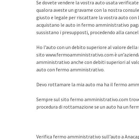
Se dovete vendere la vostra auto usata verifica
qualora aveste un gravame con la nostra consule
giusto e legale per riscattare la vostra auto co
acquistano le auto in fermo amministrativo pagan
sussistano i presupposti, procedendo alla cance
Ho l’auto con un debito superiore al valore dell
sito www.fermoamministrativo.com è un’azienda 
amministrativo anche con debiti superiori al val
auto con fermo amministrativo.
Devo rottamare la mia auto ma ha il fermo amm
Sempre sul sito fermo amministrativo.com trover
procedura di rottamazione se un auto ha un fe
Verifica fermo amministrativo sull’auto a Anacap