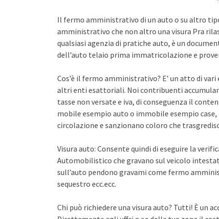
Il fermo amministrativo di un auto o su altro ti
amministrativo che non altro una visura Pra rila
qualsiasi agenzia di pratiche auto, è un documento 
dell’auto telaio prima immatricolazione e proven
Cos’è il fermo amministrativo? E’ un atto di var
altri enti esattoriali. Noi contribuenti accumula
tasse non versate e iva, di conseguenza il conten
mobile esempio auto o immobile esempio case, a
circolazione e sanzionano coloro che trasgredisco
Visura auto: Consente quindi di eseguire la verifi
Automobilistico che gravano sul veicolo intestato
sull’auto pendono gravami come fermo amminist
sequestro ecc.ecc.
Chi può richiedere una visura auto? Tutti! È un ac