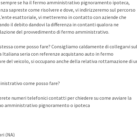
te sempre se ha il fermo amministrativo pignoramento ipoteca,
nza sapreste come risolvere e dove, vi indirizzeremo sul percorso
n L’ente esattoriale, vi metteremo in contatto con aziende che
do il debito dandovi la differenza in contanti qualora ne
llazione del provvedimento di fermo amministrativo.
a stessa come posso fare? Consigliamo caldamente di collegarvi su
Italiana seria con referenze acquistano auto in fermo
ore del veicolo, si occupano anche della relativa rottamazione di u
inistrativo come posso fare?
ete numeri telefonici contatti per chiedere su come avviare la
rmo amministrativo pignoramento o ipoteca
ri (NA)