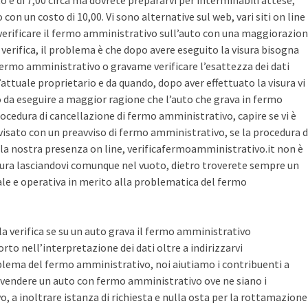
sto è di 7,00 circa ma dovrete prepararvi per interminabili attese,
con un costo di 10,00. Vi sono alternative sul web, vari siti on line
r verificare il fermo amministrativo sull’auto con una maggiorazio
i verifica, il problema è che dopo avere eseguito la visura bisogna
 fermo amministrativo o gravame verificare l’esattezza dei dati
’attuale proprietario e da quando, dopo aver effettuato la visura vi
o da eseguire a maggior ragione che l’auto che grava in fermo
ocedura di cancellazione di fermo amministrativo, capire se vi è
avvisato con un preavviso di fermo amministrativo, se la procedura d
la nostra presenza on line, verificafermoamministrativo.it non è
ura lasciandovi comunque nel vuoto, dietro troverete sempre un
cale e operativa in merito alla problematica del fermo
 la verifica se su un auto grava il fermo amministrativo
o nell’interpretazione dei dati oltre a indirizzarvi
blema del fermo amministrativo, noi aiutiamo i contribuenti a
vendere un auto con fermo amministrativo ove ne siano i
, a inoltrare istanza di richiesta e nulla osta per la rottamazione