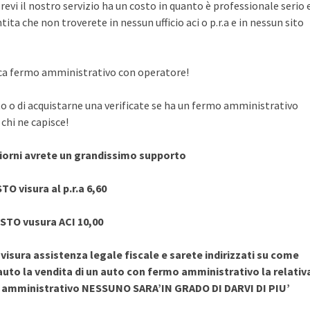
evi il nostro servizio ha un costo in quanto è professionale serio 
ita che non troverete in nessun ufficio aci o p.r.a e in nessun sito
rifica fermo amministrativo con operatore!
to o di acquistarne una verificate se ha un fermo amministrativo
chi ne capisce!
giorni avrete un grandissimo supporto
TO visura al p.r.a 6,60
STO vusura ACI 10,00
sura assistenza legale fiscale e sarete indirizzati su come
uto la vendita di un auto con fermo amministrativo la relativ
o amministrativo NESSUNO SARA’IN GRADO DI DARVI DI PIU’