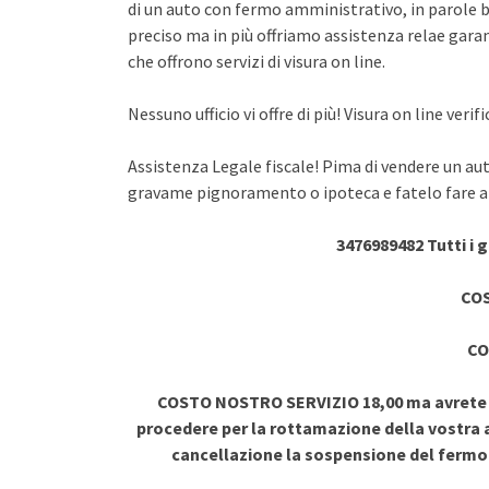
di un auto con fermo amministrativo, in parole br
preciso ma in più offriamo assistenza relae garant
che offrono servizi di visura on line.
Nessuno ufficio vi offre di più! Visura on line ve
Assistenza Legale fiscale! Pima di vendere un au
gravame pignoramento o ipoteca e fatelo fare a 
3476989482 Tutti i 
COS
CO
COSTO NOSTRO SERVIZIO 18,00 ma avrete vi
procedere per la rottamazione della vostra a
cancellazione la sospensione del ferm