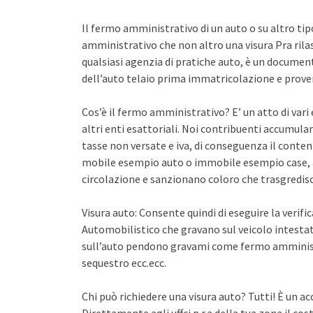
Il fermo amministrativo di un auto o su altro ti
amministrativo che non altro una visura Pra rila
qualsiasi agenzia di pratiche auto, è un documento 
dell’auto telaio prima immatricolazione e proven
Cos’è il fermo amministrativo? E’ un atto di var
altri enti esattoriali. Noi contribuenti accumula
tasse non versate e iva, di conseguenza il conten
mobile esempio auto o immobile esempio case, a
circolazione e sanzionano coloro che trasgredisco
Visura auto: Consente quindi di eseguire la verifi
Automobilistico che gravano sul veicolo intestato
sull’auto pendono gravami come fermo amminist
sequestro ecc.ecc.
Chi può richiedere una visura auto? Tutti! È un ac