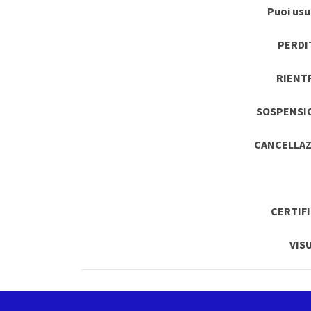
Puoi usuf
PERDI
RIENT
SOSPENSI
CANCELLAZ
CERTIF
VIS