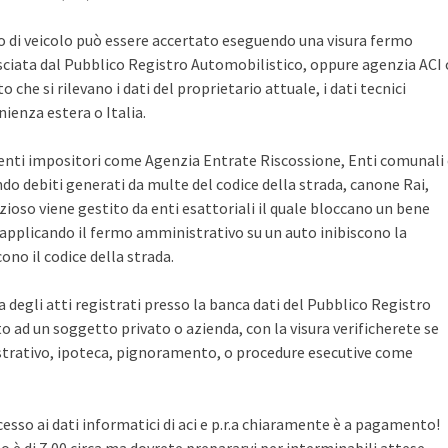
po di veicolo può essere accertato eseguendo una visura fermo
sciata dal Pubblico Registro Automobilistico, oppure agenzia ACI 
che si rilevano i dati del proprietario attuale, i dati tecnici
ienza estera o Italia.
i enti impositori come Agenzia Entrate Riscossione, Enti comunali
ndo debiti generati da multe del codice della strada, canone Rai,
zioso viene gestito da enti esattoriali il quale bloccano un bene
pplicando il fermo amministrativo su un auto inibiscono la
no il codice della strada.
ca degli atti registrati presso la banca dati del Pubblico Registro
 ad un soggetto privato o azienda, con la visura verificherete se
rativo, ipoteca, pignoramento, o procedure esecutive come
cesso ai dati informatici di aci e p.r.a chiaramente è a pagamento!