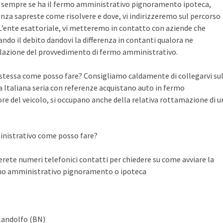
te sempre se ha il fermo amministrativo pignoramento ipoteca,
nza sapreste come risolvere e dove, vi indirizzeremo sul percorso
n L’ente esattoriale, vi metteremo in contatto con aziende che
do il debito dandovi la differenza in contanti qualora ne
llazione del provvedimento di fermo amministrativo.
a stessa come posso fare? Consigliamo caldamente di collegarvi su
Italiana seria con referenze acquistano auto in fermo
ore del veicolo, si occupano anche della relativa rottamazione di u
inistrativo come posso fare?
ete numeri telefonici contatti per chiedere su come avviare la
rmo amministrativo pignoramento o ipoteca
landolfo (BN)