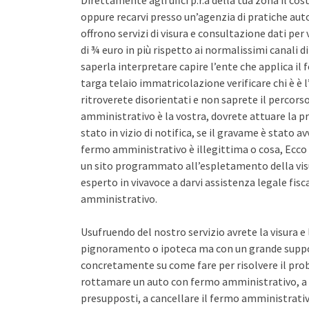
Direttamente agli uffci p.r.a della tua zona il co
oppure recarvi presso un’agenzia di pratiche auto 
offrono servizi di visura e consultazione dati pe
di ¾ euro in più rispetto ai normalissimi canali d
saperla interpretare capire l’ente che applica il
targa telaio immatricolazione verificare chi è è l
ritroverete disorientati e non saprete il percors
amministrativo è la vostra, dovrete attuare la pr
stato in vizio di notifica, se il gravame è stato 
fermo amministrativo è illegittima o cosa, Ecco 
un sito programmato all’espletamento della vis
esperto in vivavoce a darvi assistenza legale fis
amministrativo.
Usufruendo del nostro servizio avrete la visura e
pignoramento o ipoteca ma con un grande support
concretamente su come fare per risolvere il pro
rottamare un auto con fermo amministrativo, a 
presupposti, a cancellare il fermo amministrativo