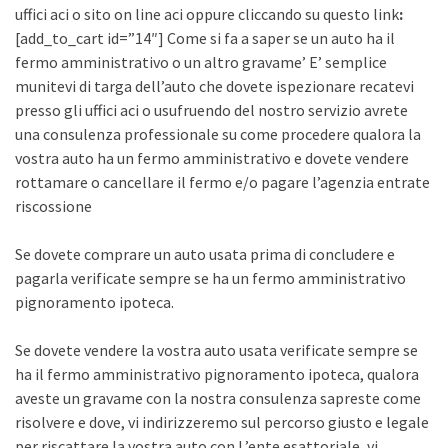
uffici aci o sito on line aci oppure cliccando su questo link
:
[add_to_cart id=”14″] Come si fa a saper se un auto ha il
fermo amministrativo o un altro gravame’ E’ semplice
munitevi di targa dell’auto che dovete ispezionare recatevi
presso gli uffici aci o usufruendo del nostro servizio avrete
una consulenza professionale su come procedere qualora la
vostra auto ha un fermo amministrativo e dovete vendere
rottamare o cancellare il fermo e/o pagare l’agenzia entrate
riscossione
Se dovete comprare un auto usata prima di concludere e
pagarla verificate sempre se ha un fermo amministrativo
pignoramento ipoteca.
Se dovete vendere la vostra auto usata verificate sempre se
ha il fermo amministrativo pignoramento ipoteca, qualora
aveste un gravame con la nostra consulenza sapreste come
risolvere e dove, vi indirizzeremo sul percorso giusto e legale
per riscattare la vostra auto con L’ente esattoriale, vi