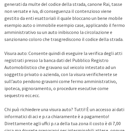
generati da multe del codice della strada, canone Rai, tasse
non versate e iva, di conseguenza il contenzioso viene
gestito da enti esattoriali il quale bloccano un bene mobile
esempio auto o immobile esempio case, applicando il fermo
amministrativo su un auto inibiscono la circolazione e
sanzionano coloro che trasgrediscono il codice della strada.
Visura auto: Consente quindi di eseguire la verifica degli atti
registrati presso la banca dati del Pubblico Registro
Automobilistico che gravano sul veicolo intestato ad un
soggetto privato o azienda, con la visura verificherete se
sull’auto pendono gravami come fermo amministrativo,
ipoteca, pignoramento, o procedure esecutive come
sequestro ecc.ecc.
Chi può richiedere una visura auto? Tutti! È un accesso ai dati
informatici di aci e p.r.a chiaramente è a pagamento!
Direttamente agli uffci p.r.a della tua zona il costo è di 7,00
circa ma dovrete prepararvi per interminabili attese, oppure