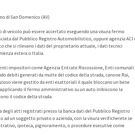
ano di San Domenico (AV)
po di veicolo può essere accertato eseguendo una visura fermo
sciata dal Pubblico Registro Automobilistico, oppure agenzia ACI 
che si rilevano i dati del proprietario attuale, i dati tecnici
ienza estera o Italia.
i enti impositori come Agenzia Entrate Riscossione, Enti comunali
ndo debiti generati da multe del codice della strada, canone Rai,
zioso viene gestito da enti esattoriali il quale bloccano un bene
pplicando il fermo amministrativo su un auto inibiscono la
no il codice della strada.
ca degli atti registrati presso la banca dati del Pubblico Registro
 ad un soggetto privato o azienda, con la visura verificherete se
rativo, ipoteca, pignoramento, o procedure esecutive come