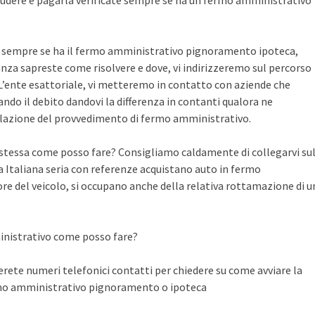
udere e pagarla verificate sempre se ha un fermo amministrativo
te sempre se ha il fermo amministrativo pignoramento ipoteca,
nza sapreste come risolvere e dove, vi indirizzeremo sul percorso
n L’ente esattoriale, vi metteremo in contatto con aziende che
do il debito dandovi la differenza in contanti qualora ne
llazione del provvedimento di fermo amministrativo.
a stessa come posso fare? Consigliamo caldamente di collegarvi su
Italiana seria con referenze acquistano auto in fermo
ore del veicolo, si occupano anche della relativa rottamazione di u
inistrativo come posso fare?
ete numeri telefonici contatti per chiedere su come avviare la
rmo amministrativo pignoramento o ipoteca