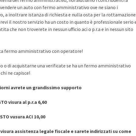
blema del fermo amministrativo, noi aiutiamo i contribuenti a
vendere un auto con fermo amministrativo ove ne siano i
, a inoltrare istanza di richiesta e nulla osta per la rottamazione
evi il nostro servizio ha un costo in quanto è professionale serio 
ita che non troverete in nessun ufficio aci o p.r.a e in nessun sito
rifica fermo amministrativo con operatore!
to o di acquistarne una verificate se ha un fermo amministrativo
chi ne capisce!
giorni avrete un grandissimo supporto
TO visura al p.r.a 6,60
STO vusura ACI 10,00
sura assistenza legale fiscale e sarete indirizzati su come