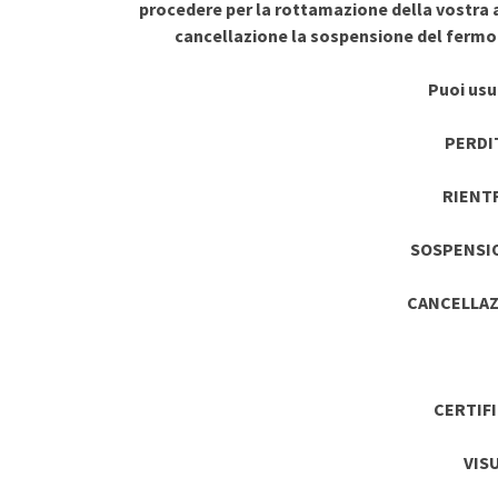
procedere per la rottamazione della vostra a
cancellazione la sospensione del ferm
Puoi usuf
PERDI
RIENT
SOSPENSI
CANCELLAZ
CERTIF
VIS