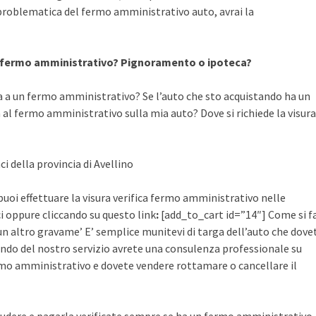
 problematica del fermo amministrativo auto, avrai la
a fermo amministrativo? Pignoramento o ipoteca?
a a un fermo amministrativo? Se l’auto che sto acquistando ha un
al fermo amministrativo sulla mia auto? Dove si richiede la visura
ci della provincia di Avellino
uoi effettuare la visura verifica fermo amministrativo nelle
aci oppure cliccando su questo link
:
[add_to_cart id=”14″] Come si f
un altro gravame’ E’ semplice munitevi di targa dell’auto che dove
ruendo del nostro servizio avrete una consulenza professionale su
mo amministrativo e dovete vendere rottamare o cancellare il