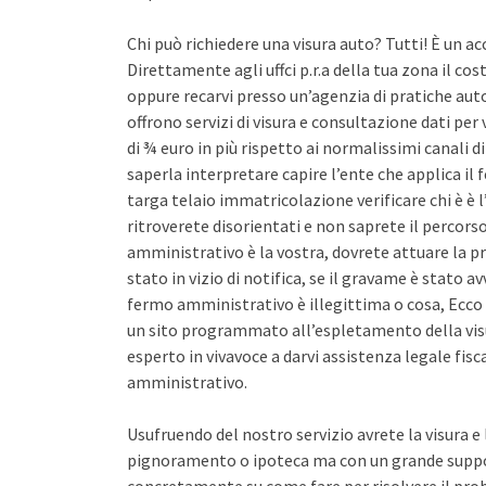
Chi può richiedere una visura auto? Tutti! È un ac
Direttamente agli uffci p.r.a della tua zona il co
oppure recarvi presso un’agenzia di pratiche auto 
offrono servizi di visura e consultazione dati pe
di ¾ euro in più rispetto ai normalissimi canali d
saperla interpretare capire l’ente che applica il
targa telaio immatricolazione verificare chi è è l
ritroverete disorientati e non saprete il percors
amministrativo è la vostra, dovrete attuare la pr
stato in vizio di notifica, se il gravame è stato 
fermo amministrativo è illegittima o cosa, Ecco 
un sito programmato all’espletamento della vis
esperto in vivavoce a darvi assistenza legale fis
amministrativo.
Usufruendo del nostro servizio avrete la visura e
pignoramento o ipoteca ma con un grande support