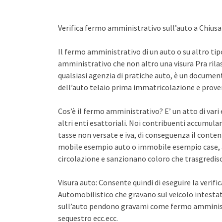
Verifica fermo amministrativo sull’auto a Chius
Il fermo amministrativo di un auto o su altro ti
amministrativo che non altro una visura Pra rila
qualsiasi agenzia di pratiche auto, è un documento 
dell’auto telaio prima immatricolazione e proven
Cos’è il fermo amministrativo? E’ un atto di var
altri enti esattoriali. Noi contribuenti accumula
tasse non versate e iva, di conseguenza il conten
mobile esempio auto o immobile esempio case, a
circolazione e sanzionano coloro che trasgredisco
Visura auto: Consente quindi di eseguire la verifi
Automobilistico che gravano sul veicolo intestato
sull’auto pendono gravami come fermo amminist
sequestro ecc.ecc.