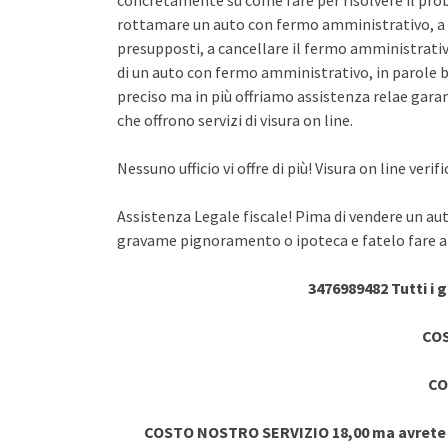
concretamente su come fare per risolvere il pro
rottamare un auto con fermo amministrativo, a 
presupposti, a cancellare il fermo amministrativo
di un auto con fermo amministrativo, in parole br
preciso ma in più offriamo assistenza relae garant
che offrono servizi di visura on line.
Nessuno ufficio vi offre di più! Visura on line ve
Assistenza Legale fiscale! Pima di vendere un au
gravame pignoramento o ipoteca e fatelo fare a 
3476989482 Tutti i 
COS
CO
COSTO NOSTRO SERVIZIO 18,00 ma avrete vi