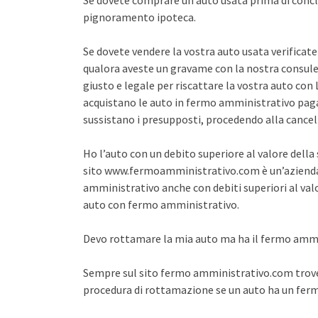
Se dovete comprare un auto usata prima di concl
pignoramento ipoteca.
Se dovete vendere la vostra auto usata verifica
qualora aveste un gravame con la nostra consule
giusto e legale per riscattare la vostra auto co
acquistano le auto in fermo amministrativo pagan
sussistano i presupposti, procedendo alla cance
Ho l’auto con un debito superiore al valore dell
sito www.fermoamministrativo.com è un’azienda 
amministrativo anche con debiti superiori al val
auto con fermo amministrativo.
Devo rottamare la mia auto ma ha il fermo amm
Sempre sul sito fermo amministrativo.com trover
procedura di rottamazione se un auto ha un fe