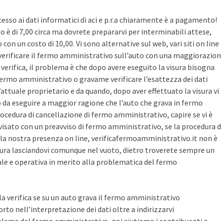
cesso ai dati informatici di aci e p.r.a chiaramente è a pagamento!
sto è di 7,00 circa ma dovrete prepararvi per interminabili attese,
con un costo di 10,00. Vi sono alternative sul web, vari siti on line
r verificare il fermo amministrativo sull’auto con una maggiorazio
i verifica, il problema è che dopo avere eseguito la visura bisogna
 fermo amministrativo o gravame verificare l’esattezza dei dati
’attuale proprietario e da quando, dopo aver effettuato la visura vi
o da eseguire a maggior ragione che l’auto che grava in fermo
ocedura di cancellazione di fermo amministrativo, capire se vi è
avvisato con un preavviso di fermo amministrativo, se la procedura d
la nostra presenza on line, verificafermoamministrativo.it non è
ura lasciandovi comunque nel vuoto, dietro troverete sempre un
cale e operativa in merito alla problematica del fermo
 la verifica se su un auto grava il fermo amministrativo
o nell’interpretazione dei dati oltre a indirizzarvi