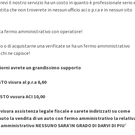
evi il nostro servizio ha un costo in quanto è professionale serio 
ita che non troverete in nessun ufficio aci o p.r.a e in nessun sito
rifica fermo amministrativo con operatore!
to o di acquistarne una verificate se ha un fermo amministrativo
chi ne capisce!
giorni avrete un grandissimo supporto
TO visura al p.r.a 6,60
STO vusura ACI 10,00
sura assistenza legale fiscale e sarete indirizzati su come
uto la vendita di un auto con fermo amministrativo la relativ
o amministrativo NESSUNO SARA’IN GRADO DI DARVI DI PIU’