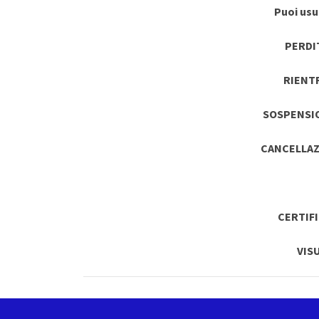
Puoi usuf
PERDI
RIENT
SOSPENSI
CANCELLAZ
CERTIF
VIS