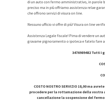
di un auto con fermo amministrativo, in parole br
preciso ma in più offriamo assistenza relae garant
che offrono servizi di visura on line.
Nessuno ufficio vi offre di più! Visura on line ve
Assistenza Legale fiscale! Pima di vendere un au
gravame pignoramento o ipoteca e fatelo fare a 
3476989482 Tutti i 
COS
CO
COSTO NOSTRO SERVIZIO 18,00 ma avrete vi
procedere per la rottamazione della vostra a
cancellazione la sospensione del ferm