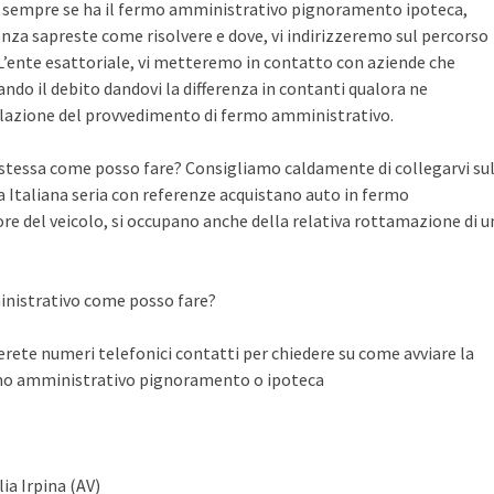
te sempre se ha il fermo amministrativo pignoramento ipoteca,
nza sapreste come risolvere e dove, vi indirizzeremo sul percorso
n L’ente esattoriale, vi metteremo in contatto con aziende che
do il debito dandovi la differenza in contanti qualora ne
llazione del provvedimento di fermo amministrativo.
a stessa come posso fare? Consigliamo caldamente di collegarvi su
Italiana seria con referenze acquistano auto in fermo
ore del veicolo, si occupano anche della relativa rottamazione di u
inistrativo come posso fare?
ete numeri telefonici contatti per chiedere su come avviare la
rmo amministrativo pignoramento o ipoteca
ia Irpina (AV)