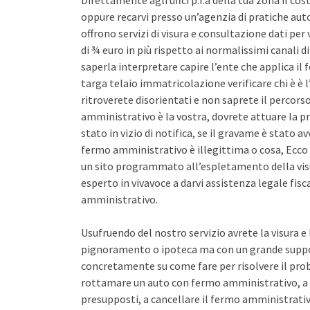
Direttamente agli uffci p.r.a della tua zona il co
oppure recarvi presso un’agenzia di pratiche auto 
offrono servizi di visura e consultazione dati pe
di ¾ euro in più rispetto ai normalissimi canali d
saperla interpretare capire l’ente che applica il
targa telaio immatricolazione verificare chi è è l
ritroverete disorientati e non saprete il percors
amministrativo è la vostra, dovrete attuare la pr
stato in vizio di notifica, se il gravame è stato 
fermo amministrativo è illegittima o cosa, Ecco 
un sito programmato all’espletamento della vis
esperto in vivavoce a darvi assistenza legale fis
amministrativo.
Usufruendo del nostro servizio avrete la visura e
pignoramento o ipoteca ma con un grande support
concretamente su come fare per risolvere il pro
rottamare un auto con fermo amministrativo, a 
presupposti, a cancellare il fermo amministrativo