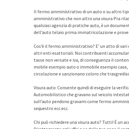
Il fermo amministrativo di un auto o su altro ti
amministrativo che non altro una visura Pra rila
qualsiasi agenzia di pratiche auto, è un documento 
dell’auto telaio prima immatricolazione e proven
Cos’è il fermo amministrativo? E’ un atto di var
altri enti esattoriali. Noi contribuenti accumula
tasse non versate e iva, di conseguenza il conten
mobile esempio auto o immobile esempio case, a
circolazione e sanzionano coloro che trasgredisco
Visura auto: Consente quindi di eseguire la verifi
Automobilistico che gravano sul veicolo intestato
sull’auto pendono gravami come fermo amminist
sequestro ecc.ecc.
Chi può richiedere una visura auto? Tutti! È un ac