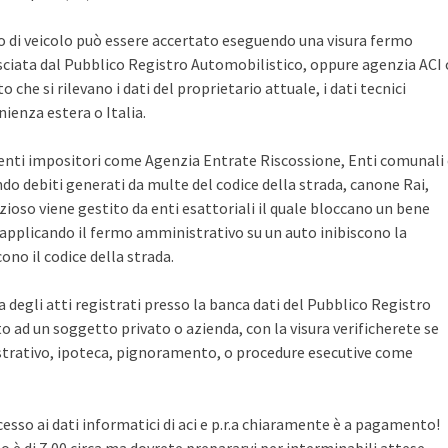
po di veicolo può essere accertato eseguendo una visura fermo
sciata dal Pubblico Registro Automobilistico, oppure agenzia ACI 
che si rilevano i dati del proprietario attuale, i dati tecnici
ienza estera o Italia.
i enti impositori come Agenzia Entrate Riscossione, Enti comunali
ndo debiti generati da multe del codice della strada, canone Rai,
zioso viene gestito da enti esattoriali il quale bloccano un bene
pplicando il fermo amministrativo su un auto inibiscono la
no il codice della strada.
ca degli atti registrati presso la banca dati del Pubblico Registro
 ad un soggetto privato o azienda, con la visura verificherete se
rativo, ipoteca, pignoramento, o procedure esecutive come
cesso ai dati informatici di aci e p.r.a chiaramente è a pagamento!