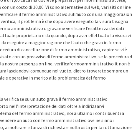
sto è di 7,00 circa ma dovrete prepararvi per interminabili attese,
con un costo di 10,00. Vi sono alternative sul web, vari siti on line
r verificare il fermo amministrativo sull’auto con una maggiorazio
i verifica, il problema è che dopo avere eseguito la visura bisogna
 fermo amministrativo o gravame verificare l’esattezza dei dati
’attuale proprietario e da quando, dopo aver effettuato la visura vi
o da eseguire a maggior ragione che l’auto che grava in fermo
ocedura di cancellazione di fermo amministrativo, capire se vi è
avvisato con un preavviso di fermo amministrativo, se la procedura d
la nostra presenza on line, verificafermoamministrativo.it non è
ura lasciandovi comunque nel vuoto, dietro troverete sempre un
cale e operativa in merito alla problematica del fermo
 la verifica se su un auto grava il fermo amministrativo
o nell’interpretazione dei dati oltre a indirizzarvi
blema del fermo amministrativo, noi aiutiamo i contribuenti a
vendere un auto con fermo amministrativo ove ne siano i
, a inoltrare istanza di richiesta e nulla osta per la rottamazione