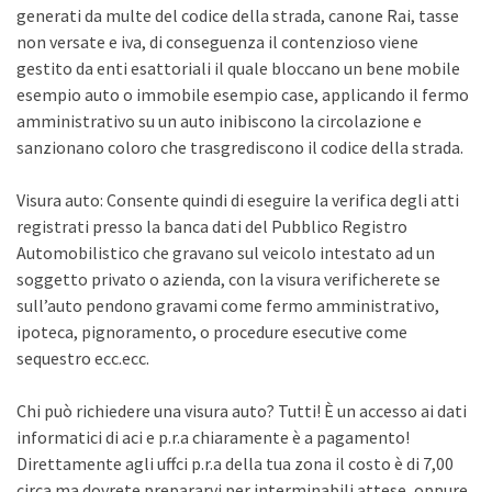
generati da multe del codice della strada, canone Rai, tasse
non versate e iva, di conseguenza il contenzioso viene
gestito da enti esattoriali il quale bloccano un bene mobile
esempio auto o immobile esempio case, applicando il fermo
amministrativo su un auto inibiscono la circolazione e
sanzionano coloro che trasgrediscono il codice della strada.
Visura auto: Consente quindi di eseguire la verifica degli atti
registrati presso la banca dati del Pubblico Registro
Automobilistico che gravano sul veicolo intestato ad un
soggetto privato o azienda, con la visura verificherete se
sull’auto pendono gravami come fermo amministrativo,
ipoteca, pignoramento, o procedure esecutive come
sequestro ecc.ecc.
Chi può richiedere una visura auto? Tutti! È un accesso ai dati
informatici di aci e p.r.a chiaramente è a pagamento!
Direttamente agli uffci p.r.a della tua zona il costo è di 7,00
circa ma dovrete prepararvi per interminabili attese, oppure