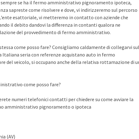
te sempre se ha il fermo amministrativo pignoramento ipoteca,
nza sapreste come risolvere e dove, vi indirizzeremo sul percorso
n L’ente esattoriale, vi metteremo in contatto con aziende che
do il debito dandovi la differenza in contanti qualora ne
llazione del provvedimento di fermo amministrativo.
a stessa come posso fare? Consigliamo caldamente di collegarvi su
Italiana seria con referenze acquistano auto in fermo
ore del veicolo, si occupano anche della relativa rottamazione di u
inistrativo come posso fare?
ete numeri telefonici contatti per chiedere su come avviare la
rmo amministrativo pignoramento o ipoteca
nia (AV)