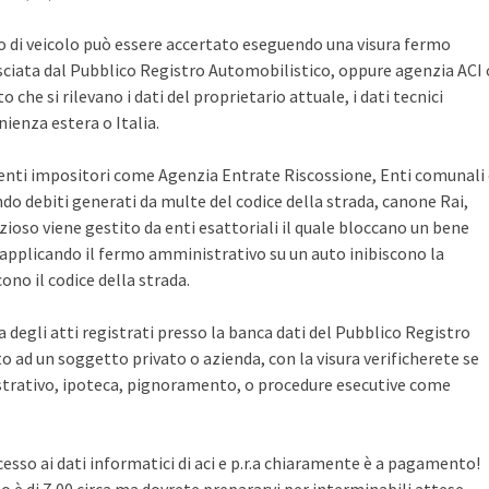
po di veicolo può essere accertato eseguendo una visura fermo
sciata dal Pubblico Registro Automobilistico, oppure agenzia ACI 
che si rilevano i dati del proprietario attuale, i dati tecnici
ienza estera o Italia.
i enti impositori come Agenzia Entrate Riscossione, Enti comunali
ndo debiti generati da multe del codice della strada, canone Rai,
zioso viene gestito da enti esattoriali il quale bloccano un bene
pplicando il fermo amministrativo su un auto inibiscono la
no il codice della strada.
ca degli atti registrati presso la banca dati del Pubblico Registro
 ad un soggetto privato o azienda, con la visura verificherete se
rativo, ipoteca, pignoramento, o procedure esecutive come
cesso ai dati informatici di aci e p.r.a chiaramente è a pagamento!