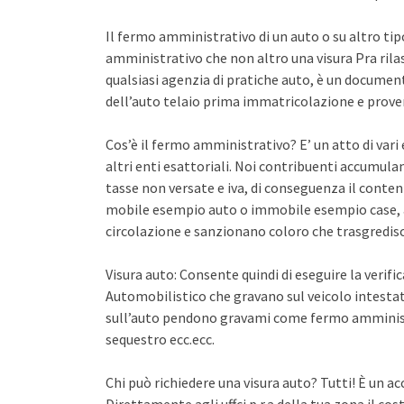
Il fermo amministrativo di un auto o su altro ti
amministrativo che non altro una visura Pra rila
qualsiasi agenzia di pratiche auto, è un documento 
dell’auto telaio prima immatricolazione e proven
Cos’è il fermo amministrativo? E’ un atto di var
altri enti esattoriali. Noi contribuenti accumula
tasse non versate e iva, di conseguenza il conten
mobile esempio auto o immobile esempio case, a
circolazione e sanzionano coloro che trasgredisco
Visura auto: Consente quindi di eseguire la verifi
Automobilistico che gravano sul veicolo intestato
sull’auto pendono gravami come fermo amminist
sequestro ecc.ecc.
Chi può richiedere una visura auto? Tutti! È un ac