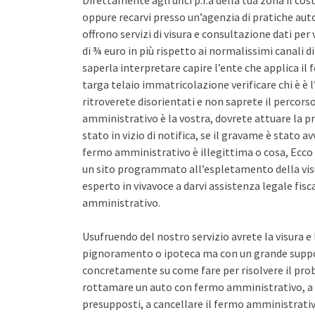
Direttamente agli uffci p.r.a della tua zona il co
oppure recarvi presso un’agenzia di pratiche auto 
offrono servizi di visura e consultazione dati pe
di ¾ euro in più rispetto ai normalissimi canali d
saperla interpretare capire l’ente che applica il
targa telaio immatricolazione verificare chi è è l
ritroverete disorientati e non saprete il percors
amministrativo è la vostra, dovrete attuare la pr
stato in vizio di notifica, se il gravame è stato 
fermo amministrativo è illegittima o cosa, Ecco 
un sito programmato all’espletamento della vis
esperto in vivavoce a darvi assistenza legale fis
amministrativo.
Usufruendo del nostro servizio avrete la visura e
pignoramento o ipoteca ma con un grande support
concretamente su come fare per risolvere il pro
rottamare un auto con fermo amministrativo, a 
presupposti, a cancellare il fermo amministrativo