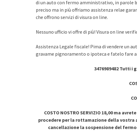
di un auto con fermo amministrativo, in parole br
preciso ma in più offriamo assistenza relae garant
che offrono servizi di visura on line.
Nessuno ufficio vi offre di più! Visura on line ve
Assistenza Legale fiscale! Pima di vendere un au
gravame pignoramento o ipoteca e fatelo fare a 
3476989482 Tutti i 
COS
CO
COSTO NOSTRO SERVIZIO 18,00 ma avrete vi
procedere per la rottamazione della vostra a
cancellazione la sospensione del ferm