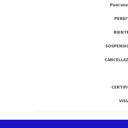
Puoi usuf
PERDI
RIENT
SOSPENSI
CANCELLAZ
CERTIF
VIS