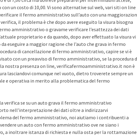
sto è di 7,00 circa ma dovrete prepararvi per interminabili attese,
con un costo di 10,00. Vi sono alternative sul web, vari siti on line
r verificare il fermo amministrativo sull’auto con una maggiorazio
i verifica, il problema è che dopo avere eseguito la visura bisogna
 fermo amministrativo o gravame verificare l’esattezza dei dati
’attuale proprietario e da quando, dopo aver effettuato la visura vi
o da eseguire a maggior ragione che l’auto che grava in fermo
ocedura di cancellazione di fermo amministrativo, capire se vi è
avvisato con un preavviso di fermo amministrativo, se la procedura d
la nostra presenza on line, verificafermoamministrativo.it non è
ura lasciandovi comunque nel vuoto, dietro troverete sempre un
cale e operativa in merito alla problematica del fermo
 la verifica se su un auto grava il fermo amministrativo
o nell’interpretazione dei dati oltre a indirizzarvi
blema del fermo amministrativo, noi aiutiamo i contribuenti a
vendere un auto con fermo amministrativo ove ne siano i
, a inoltrare istanza di richiesta e nulla osta per la rottamazione