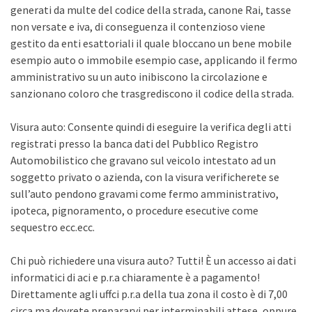
generati da multe del codice della strada, canone Rai, tasse
non versate e iva, di conseguenza il contenzioso viene
gestito da enti esattoriali il quale bloccano un bene mobile
esempio auto o immobile esempio case, applicando il fermo
amministrativo su un auto inibiscono la circolazione e
sanzionano coloro che trasgrediscono il codice della strada.
Visura auto: Consente quindi di eseguire la verifica degli atti
registrati presso la banca dati del Pubblico Registro
Automobilistico che gravano sul veicolo intestato ad un
soggetto privato o azienda, con la visura verificherete se
sull’auto pendono gravami come fermo amministrativo,
ipoteca, pignoramento, o procedure esecutive come
sequestro ecc.ecc.
Chi può richiedere una visura auto? Tutti! È un accesso ai dati
informatici di aci e p.r.a chiaramente è a pagamento!
Direttamente agli uffci p.r.a della tua zona il costo è di 7,00
circa ma dovrete prepararvi per interminabili attese, oppure