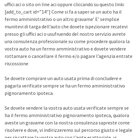
uffici aci o sito on line aci oppure cliccando su questo link
:
[add_to_cart id=”14″] Come si fa a saper se un auto ha il
fermo amministrativo o un altro gravame’ E’ semplice
munitevi di targa dell’auto che dovete ispezionare recatevi
presso gli uffici aci o usufruendo del nostro servizio avrete
una consulenza professionale su come procedere qualora la
vostra auto ha un fermo amministrativo e dovete vendere
rottamare o cancellare il fermo e/o pagare l’agenzia entrate
riscossione
Se dovete comprare un auto usata prima di concludere e
pagarla verificate sempre se ha un fermo amministrativo
pignoramento ipoteca.
Se dovete vendere la vostra auto usata verificate sempre se
ha il fermo amministrativo pignoramento ipoteca, qualora
aveste un gravame con la nostra consulenza sapreste come
risolvere e dove, vi indirizzeremo sul percorso giusto e legale
per riscattare la vostra auto con L’ente esattoriale, vi