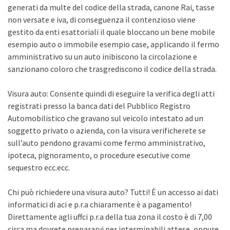
generati da multe del codice della strada, canone Rai, tasse
non versate e iva, di conseguenza il contenzioso viene
gestito da enti esattoriali il quale bloccano un bene mobile
esempio auto o immobile esempio case, applicando il fermo
amministrativo su un auto inibiscono la circolazione e
sanzionano coloro che trasgrediscono il codice della strada.
Visura auto: Consente quindi di eseguire la verifica degli atti
registrati presso la banca dati del Pubblico Registro
Automobilistico che gravano sul veicolo intestato ad un
soggetto privato o azienda, con la visura verificherete se
sull’auto pendono gravami come fermo amministrativo,
ipoteca, pignoramento, o procedure esecutive come
sequestro ecc.ecc.
Chi può richiedere una visura auto? Tutti! È un accesso ai dati
informatici di aci e p.r.a chiaramente è a pagamento!
Direttamente agli uffci p.r.a della tua zona il costo è di 7,00
circa ma dovrete prepararvi per interminabili attese, oppure