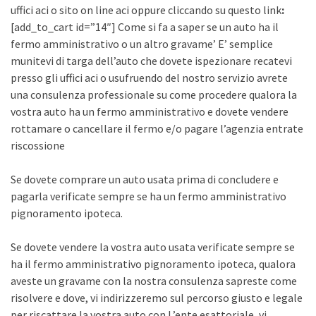
uffici aci o sito on line aci oppure cliccando su questo link
:
[add_to_cart id=”14″] Come si fa a saper se un auto ha il
fermo amministrativo o un altro gravame’ E’ semplice
munitevi di targa dell’auto che dovete ispezionare recatevi
presso gli uffici aci o usufruendo del nostro servizio avrete
una consulenza professionale su come procedere qualora la
vostra auto ha un fermo amministrativo e dovete vendere
rottamare o cancellare il fermo e/o pagare l’agenzia entrate
riscossione
Se dovete comprare un auto usata prima di concludere e
pagarla verificate sempre se ha un fermo amministrativo
pignoramento ipoteca.
Se dovete vendere la vostra auto usata verificate sempre se
ha il fermo amministrativo pignoramento ipoteca, qualora
aveste un gravame con la nostra consulenza sapreste come
risolvere e dove, vi indirizzeremo sul percorso giusto e legale
per riscattare la vostra auto con L’ente esattoriale, vi