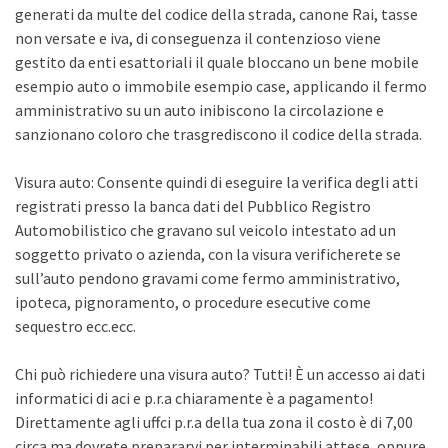
generati da multe del codice della strada, canone Rai, tasse
non versate e iva, di conseguenza il contenzioso viene
gestito da enti esattoriali il quale bloccano un bene mobile
esempio auto o immobile esempio case, applicando il fermo
amministrativo su un auto inibiscono la circolazione e
sanzionano coloro che trasgrediscono il codice della strada.
Visura auto: Consente quindi di eseguire la verifica degli atti
registrati presso la banca dati del Pubblico Registro
Automobilistico che gravano sul veicolo intestato ad un
soggetto privato o azienda, con la visura verificherete se
sull’auto pendono gravami come fermo amministrativo,
ipoteca, pignoramento, o procedure esecutive come
sequestro ecc.ecc.
Chi può richiedere una visura auto? Tutti! È un accesso ai dati
informatici di aci e p.r.a chiaramente è a pagamento!
Direttamente agli uffci p.r.a della tua zona il costo è di 7,00
circa ma dovrete prepararvi per interminabili attese, oppure