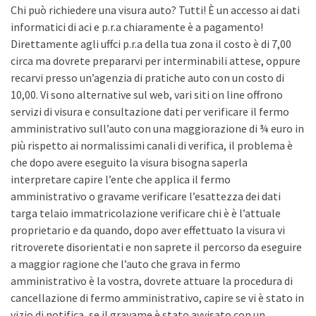
Chi può richiedere una visura auto? Tutti! È un accesso ai dati
informatici di aci e p.r.a chiaramente è a pagamento!
Direttamente agli uffci p.r.a della tua zona il costo è di 7,00
circa ma dovrete prepararvi per interminabili attese, oppure
recarvi presso un’agenzia di pratiche auto con un costo di
10,00. Vi sono alternative sul web, vari siti on line offrono
servizi di visura e consultazione dati per verificare il fermo
amministrativo sull’auto con una maggiorazione di ¾ euro in
più rispetto ai normalissimi canali di verifica, il problema è
che dopo avere eseguito la visura bisogna saperla
interpretare capire l’ente che applica il fermo
amministrativo o gravame verificare l’esattezza dei dati
targa telaio immatricolazione verificare chi è è l’attuale
proprietario e da quando, dopo aver effettuato la visura vi
ritroverete disorientati e non saprete il percorso da eseguire
a maggior ragione che l’auto che grava in fermo
amministrativo è la vostra, dovrete attuare la procedura di
cancellazione di fermo amministrativo, capire se vi è stato in
vizio di notifica, se il gravame è stato avvisato con un