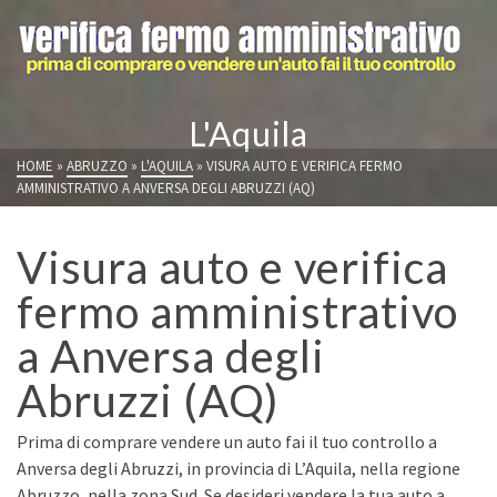
L'Aquila
HOME
»
ABRUZZO
»
L'AQUILA
»
VISURA AUTO E VERIFICA FERMO
AMMINISTRATIVO A ANVERSA DEGLI ABRUZZI (AQ)
Visura auto e verifica
fermo amministrativo
a Anversa degli
Abruzzi (AQ)
Prima di comprare vendere un auto fai il tuo controllo a
Anversa degli Abruzzi, in provincia di L’Aquila, nella regione
Abruzzo, nella zona Sud. Se desideri vendere la tua auto a