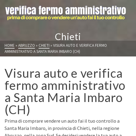
Chieti
HOME
»
ABRUZZO
»
CHIETI
»
VISURA AUTO E VERIFICA FERMO
AMMINISTRATIVO A SANTA MARIA IMBARO (CH)
Visura auto e verifica
fermo amministrativo
a Santa Maria Imbaro
(CH)
Prima di comprare vendere un auto fai il tuo controllo a
Santa Maria Imbaro, in provincia di Chieti, nella regione
Abruzzo, nella zona Sud. Se desideri vendere la tua auto a