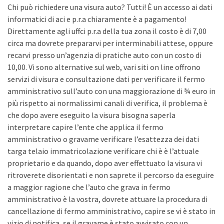
Chi può richiedere una visura auto? Tutti! È un accesso ai dati
informatici di aci e p.r.a chiaramente è a pagamento!
Direttamente agli uffci p.r.a della tua zona il costo è di 7,00
circa ma dovrete prepararvi per interminabili attese, oppure
recarvi presso un’agenzia di pratiche auto con un costo di
10,00. Vi sono alternative sul web, vari siti on line offrono
servizi di visura e consultazione dati per verificare il fermo
amministrativo sull’auto con una maggiorazione di ¾ euro in
più rispetto ai normalissimi canali di verifica, il problema è
che dopo avere eseguito la visura bisogna saperla
interpretare capire l’ente che applica il fermo
amministrativo o gravame verificare l’esattezza dei dati
targa telaio immatricolazione verificare chi è è l’attuale
proprietario e da quando, dopo aver effettuato la visura vi
ritroverete disorientati e non saprete il percorso da eseguire
a maggior ragione che l’auto che grava in fermo
amministrativo è la vostra, dovrete attuare la procedura di
cancellazione di fermo amministrativo, capire se vi è stato in
vizio di notifica, se il gravame è stato avvisato con un