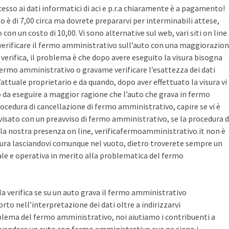
cesso ai dati informatici di aci e p.r.a chiaramente è a pagamento!
sto è di 7,00 circa ma dovrete prepararvi per interminabili attese,
con un costo di 10,00. Vi sono alternative sul web, vari siti on line
r verificare il fermo amministrativo sull’auto con una maggiorazio
i verifica, il problema è che dopo avere eseguito la visura bisogna
 fermo amministrativo o gravame verificare l’esattezza dei dati
’attuale proprietario e da quando, dopo aver effettuato la visura vi
o da eseguire a maggior ragione che l’auto che grava in fermo
ocedura di cancellazione di fermo amministrativo, capire se vi è
avvisato con un preavviso di fermo amministrativo, se la procedura d
la nostra presenza on line, verificafermoamministrativo.it non è
ura lasciandovi comunque nel vuoto, dietro troverete sempre un
cale e operativa in merito alla problematica del fermo
 la verifica se su un auto grava il fermo amministrativo
o nell’interpretazione dei dati oltre a indirizzarvi
blema del fermo amministrativo, noi aiutiamo i contribuenti a