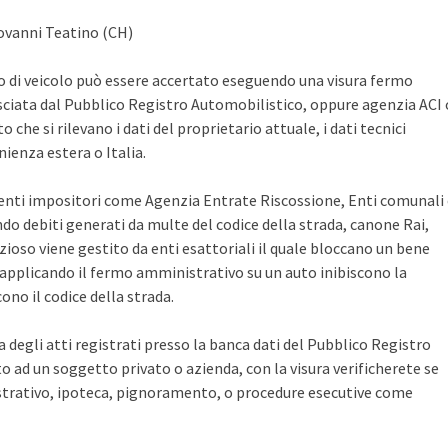
iovanni Teatino (CH)
po di veicolo può essere accertato eseguendo una visura fermo
sciata dal Pubblico Registro Automobilistico, oppure agenzia ACI 
che si rilevano i dati del proprietario attuale, i dati tecnici
ienza estera o Italia.
i enti impositori come Agenzia Entrate Riscossione, Enti comunali
ndo debiti generati da multe del codice della strada, canone Rai,
zioso viene gestito da enti esattoriali il quale bloccano un bene
pplicando il fermo amministrativo su un auto inibiscono la
no il codice della strada.
ca degli atti registrati presso la banca dati del Pubblico Registro
 ad un soggetto privato o azienda, con la visura verificherete se
rativo, ipoteca, pignoramento, o procedure esecutive come