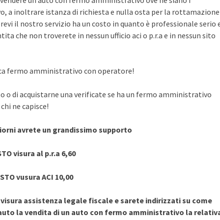
vendere un auto con fermo amministrativo ove ne siano i
, a inoltrare istanza di richiesta e nulla osta per la rottamazione
evi il nostro servizio ha un costo in quanto è professionale serio 
ita che non troverete in nessun ufficio aci o p.r.a e in nessun sito
rifica fermo amministrativo con operatore!
to o di acquistarne una verificate se ha un fermo amministrativo
chi ne capisce!
giorni avrete un grandissimo supporto
TO visura al p.r.a 6,60
STO vusura ACI 10,00
sura assistenza legale fiscale e sarete indirizzati su come
uto la vendita di un auto con fermo amministrativo la relativ