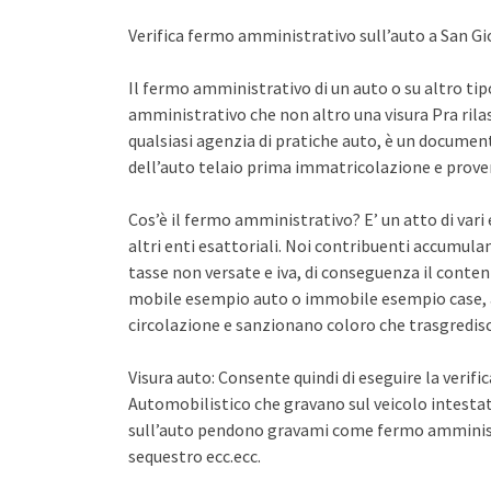
Verifica fermo amministrativo sull’auto a San G
Il fermo amministrativo di un auto o su altro ti
amministrativo che non altro una visura Pra rila
qualsiasi agenzia di pratiche auto, è un documento 
dell’auto telaio prima immatricolazione e proven
Cos’è il fermo amministrativo? E’ un atto di var
altri enti esattoriali. Noi contribuenti accumula
tasse non versate e iva, di conseguenza il conten
mobile esempio auto o immobile esempio case, a
circolazione e sanzionano coloro che trasgredisco
Visura auto: Consente quindi di eseguire la verifi
Automobilistico che gravano sul veicolo intestato
sull’auto pendono gravami come fermo amminist
sequestro ecc.ecc.