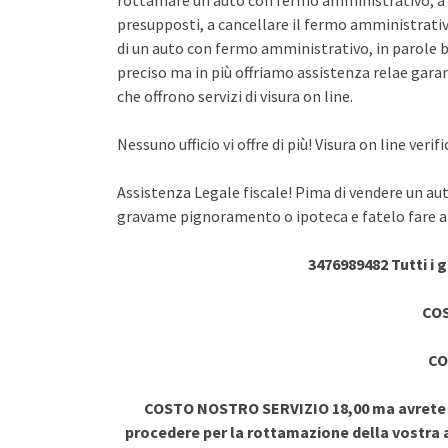
rottamare un auto con fermo amministrativo, a 
presupposti, a cancellare il fermo amministrativo
di un auto con fermo amministrativo, in parole br
preciso ma in più offriamo assistenza relae garant
che offrono servizi di visura on line.
Nessuno ufficio vi offre di più! Visura on line ve
Assistenza Legale fiscale! Pima di vendere un au
gravame pignoramento o ipoteca e fatelo fare a 
3476989482 Tutti i 
COS
CO
COSTO NOSTRO SERVIZIO 18,00 ma avrete vi
procedere per la rottamazione della vostra a