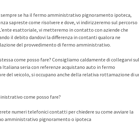
te sempre se ha il fermo amministrativo pignoramento ipoteca,
nza sapreste come risolvere e dove, vi indirizzeremo sul percorso
n L’ente esattoriale, vi metteremo in contatto con aziende che
do il debito dandovi la differenza in contanti qualora ne
llazione del provvedimento di fermo amministrativo.
a stessa come posso fare? Consigliamo caldamente di collegarvi su
Italiana seria con referenze acquistano auto in fermo
ore del veicolo, si occupano anche della relativa rottamazione di u
inistrativo come posso fare?
ete numeri telefonici contatti per chiedere su come avviare la
rmo amministrativo pignoramento o ipoteca