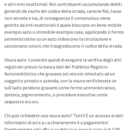
e altri enti esattoriali. Noi contribuenti accumulando debiti
generati da multe del codice della strada, canone Rai, tasse
non versate e iva, di conseguenza il contenzioso viene
gestito da enti esattoriali il quale bloccano un bene mobile
esempio auto o immobile esempio case, applicando il fermo
amministrativo su un auto inibiscono la circolazione e
sanzionano coloro che trasgrediscono il codice della strada.
Visura auto: Consente quindi di eseguire la verifica degli atti
registrati presso la banca dati del Pubblico Registro
Automobilistico che gravano sul veicolo intestato ad un
soggetto privato o azienda, con la visura verificherete se
sull’auto pendono gravami come fermo amministrativo,
ipoteca, pignoramento, o procedure esecutive come
sequestro ecc.ecc.
Chi può richiedere una visura auto? Tutti! È un accesso ai dati
informatici di aci e p.r.a chiaramente è a pagamento!
Direttamente agli uffci p.r.a della tua zona il costo è di 7,00