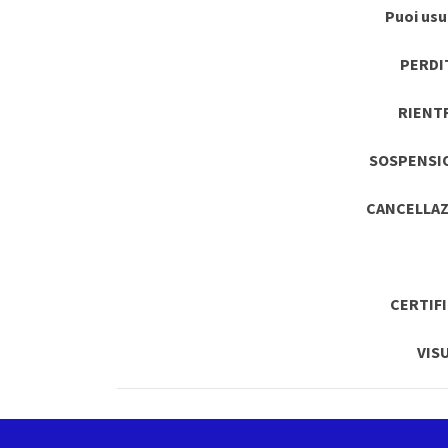
Puoi usuf
PERDI
RIENT
SOSPENSI
CANCELLAZ
CERTIF
VIS