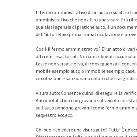
Il fermo amministrativo di un auto o su altro ti
amministrativo che non altro una visura Pra rila
qualsiasi agenzia di pratiche auto, è un documento 
dell’auto telaio prima immatricolazione e proven
Cos’è il fermo amministrativo? E’ un atto di var
altri enti esattoriali. Noi contribuenti accumula
tasse non versate e iva, di conseguenza il conten
mobile esempio auto o immobile esempio case, a
circolazione e sanzionano coloro che trasgredisco
Visura auto: Consente quindi di eseguire la verifi
Automobilistico che gravano sul veicolo intestato
sull’auto pendono gravami come fermo amminist
sequestro ecc.ecc.
Chi può richiedere una visura auto? Tutti! È un ac