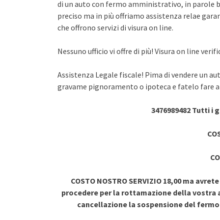
di un auto con fermo amministrativo, in parole br
preciso ma in più offriamo assistenza relae garant
che offrono servizi di visura on line.
Nessuno ufficio vi offre di più! Visura on line ve
Assistenza Legale fiscale! Pima di vendere un au
gravame pignoramento o ipoteca e fatelo fare a 
3476989482 Tutti i 
COS
CO
COSTO NOSTRO SERVIZIO 18,00 ma avrete vi
procedere per la rottamazione della vostra a
cancellazione la sospensione del ferm