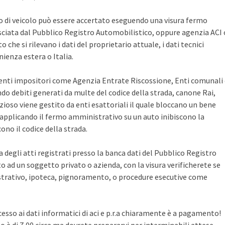
po di veicolo può essere accertato eseguendo una visura fermo
sciata dal Pubblico Registro Automobilistico, oppure agenzia ACI 
che si rilevano i dati del proprietario attuale, i dati tecnici
ienza estera o Italia.
i enti impositori come Agenzia Entrate Riscossione, Enti comunali
ndo debiti generati da multe del codice della strada, canone Rai,
zioso viene gestito da enti esattoriali il quale bloccano un bene
pplicando il fermo amministrativo su un auto inibiscono la
no il codice della strada.
ca degli atti registrati presso la banca dati del Pubblico Registro
 ad un soggetto privato o azienda, con la visura verificherete se
rativo, ipoteca, pignoramento, o procedure esecutive come
cesso ai dati informatici di aci e p.r.a chiaramente è a pagamento!