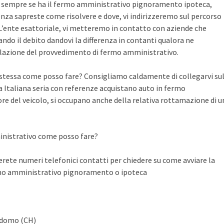
te sempre se ha il fermo amministrativo pignoramento ipoteca,
nza sapreste come risolvere e dove, vi indirizzeremo sul percorso
n L’ente esattoriale, vi metteremo in contatto con aziende che
do il debito dandovi la differenza in contanti qualora ne
llazione del provvedimento di fermo amministrativo.
a stessa come posso fare? Consigliamo caldamente di collegarvi su
Italiana seria con referenze acquistano auto in fermo
ore del veicolo, si occupano anche della relativa rottamazione di u
inistrativo come posso fare?
ete numeri telefonici contatti per chiedere su come avviare la
rmo amministrativo pignoramento o ipoteca
nadomo (CH)