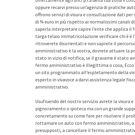
Direttamente agli uffci p.r.a della tua zona il co
oppure recarvi presso un’agenzia di pratiche auto 
offrono servizi di visura e consultazione dati pe
di ¾ euro in più rispetto ai normalissimi canali d
saperla interpretare capire l’ente che applica il
targa telaio immatricolazione verificare chi è è l
ritroverete disorientati e non saprete il percors
amministrativo è la vostra, dovrete attuare la pr
stato in vizio di notifica, se il gravame è stato 
fermo amministrativo è illegittima o cosa, Ecco 
un sito programmato all’espletamento della vis
esperto in vivavoce a darvi assistenza legale fis
amministrativo.
Usufruendo del nostro servizio avrete la visura e
pignoramento o ipoteca ma con un grande support
concretamente su come fare per risolvere il pro
rottamare un auto con fermo amministrativo, a 
presupposti, a cancellare il fermo amministrativo