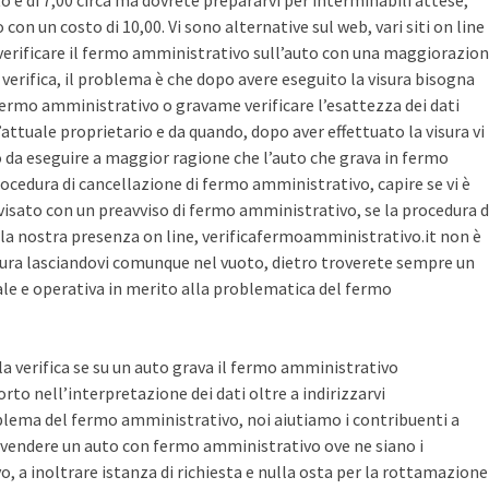
sto è di 7,00 circa ma dovrete prepararvi per interminabili attese,
con un costo di 10,00. Vi sono alternative sul web, vari siti on line
r verificare il fermo amministrativo sull’auto con una maggiorazio
i verifica, il problema è che dopo avere eseguito la visura bisogna
 fermo amministrativo o gravame verificare l’esattezza dei dati
’attuale proprietario e da quando, dopo aver effettuato la visura vi
o da eseguire a maggior ragione che l’auto che grava in fermo
ocedura di cancellazione di fermo amministrativo, capire se vi è
avvisato con un preavviso di fermo amministrativo, se la procedura d
la nostra presenza on line, verificafermoamministrativo.it non è
ura lasciandovi comunque nel vuoto, dietro troverete sempre un
cale e operativa in merito alla problematica del fermo
 la verifica se su un auto grava il fermo amministrativo
o nell’interpretazione dei dati oltre a indirizzarvi
blema del fermo amministrativo, noi aiutiamo i contribuenti a
vendere un auto con fermo amministrativo ove ne siano i
, a inoltrare istanza di richiesta e nulla osta per la rottamazione