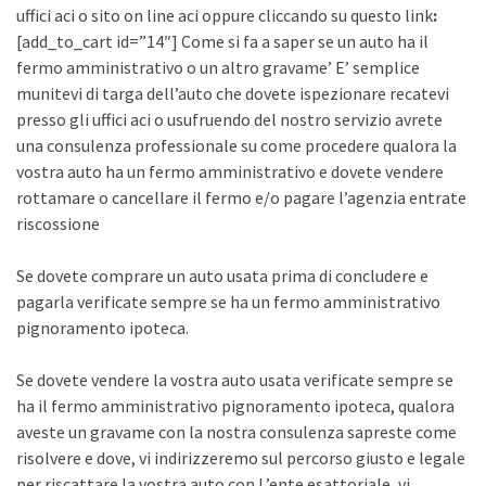
uffici aci o sito on line aci oppure cliccando su questo link
:
[add_to_cart id=”14″] Come si fa a saper se un auto ha il
fermo amministrativo o un altro gravame’ E’ semplice
munitevi di targa dell’auto che dovete ispezionare recatevi
presso gli uffici aci o usufruendo del nostro servizio avrete
una consulenza professionale su come procedere qualora la
vostra auto ha un fermo amministrativo e dovete vendere
rottamare o cancellare il fermo e/o pagare l’agenzia entrate
riscossione
Se dovete comprare un auto usata prima di concludere e
pagarla verificate sempre se ha un fermo amministrativo
pignoramento ipoteca.
Se dovete vendere la vostra auto usata verificate sempre se
ha il fermo amministrativo pignoramento ipoteca, qualora
aveste un gravame con la nostra consulenza sapreste come
risolvere e dove, vi indirizzeremo sul percorso giusto e legale
per riscattare la vostra auto con L’ente esattoriale, vi