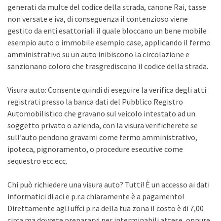
generati da multe del codice della strada, canone Rai, tasse
non versate e iva, di conseguenza il contenzioso viene
gestito da enti esattoriali il quale bloccano un bene mobile
esempio auto o immobile esempio case, applicando il fermo
amministrativo su un auto inibiscono la circolazione e
sanzionano coloro che trasgrediscono il codice della strada.
Visura auto: Consente quindi di eseguire la verifica degli atti
registrati presso la banca dati del Pubblico Registro
Automobilistico che gravano sul veicolo intestato ad un
soggetto privato o azienda, con la visura verificherete se
sull’auto pendono gravami come fermo amministrativo,
ipoteca, pignoramento, o procedure esecutive come
sequestro ecc.ecc.
Chi può richiedere una visura auto? Tutti! È un accesso ai dati
informatici di aci e p.r.a chiaramente è a pagamento!
Direttamente agli uffci p.r.a della tua zona il costo è di 7,00
circa ma dovrete prepararvi per interminabili attese, oppure