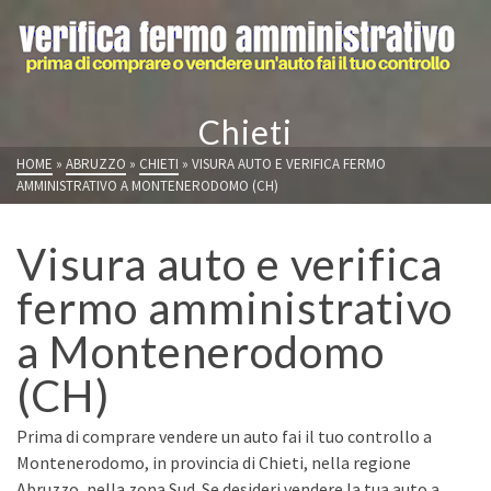
Chieti
HOME
»
ABRUZZO
»
CHIETI
»
VISURA AUTO E VERIFICA FERMO
AMMINISTRATIVO A MONTENERODOMO (CH)
Visura auto e verifica
fermo amministrativo
a Montenerodomo
(CH)
Prima di comprare vendere un auto fai il tuo controllo a
Montenerodomo, in provincia di Chieti, nella regione
Abruzzo, nella zona Sud. Se desideri vendere la tua auto a