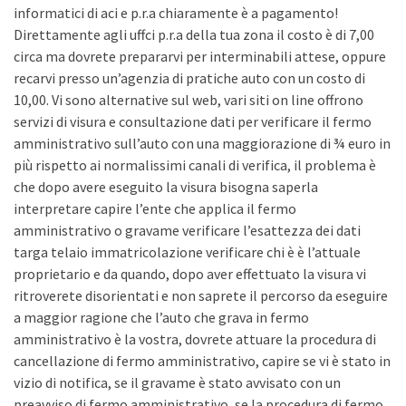
informatici di aci e p.r.a chiaramente è a pagamento!
Direttamente agli uffci p.r.a della tua zona il costo è di 7,00
circa ma dovrete prepararvi per interminabili attese, oppure
recarvi presso un’agenzia di pratiche auto con un costo di
10,00. Vi sono alternative sul web, vari siti on line offrono
servizi di visura e consultazione dati per verificare il fermo
amministrativo sull’auto con una maggiorazione di ¾ euro in
più rispetto ai normalissimi canali di verifica, il problema è
che dopo avere eseguito la visura bisogna saperla
interpretare capire l’ente che applica il fermo
amministrativo o gravame verificare l’esattezza dei dati
targa telaio immatricolazione verificare chi è è l’attuale
proprietario e da quando, dopo aver effettuato la visura vi
ritroverete disorientati e non saprete il percorso da eseguire
a maggior ragione che l’auto che grava in fermo
amministrativo è la vostra, dovrete attuare la procedura di
cancellazione di fermo amministrativo, capire se vi è stato in
vizio di notifica, se il gravame è stato avvisato con un
preavviso di fermo amministrativo, se la procedura di fermo