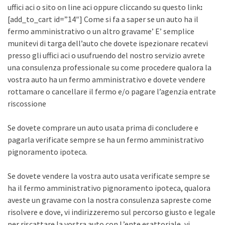
uffici aci o sito on line aci oppure cliccando su questo link
:
[add_to_cart id=”14″] Come si fa a saper se un auto ha il
fermo amministrativo o un altro gravame’ E’ semplice
munitevi di targa dell’auto che dovete ispezionare recatevi
presso gli uffici aci o usufruendo del nostro servizio avrete
una consulenza professionale su come procedere qualora la
vostra auto ha un fermo amministrativo e dovete vendere
rottamare o cancellare il fermo e/o pagare l’agenzia entrate
riscossione
Se dovete comprare un auto usata prima di concludere e
pagarla verificate sempre se ha un fermo amministrativo
pignoramento ipoteca.
Se dovete vendere la vostra auto usata verificate sempre se
ha il fermo amministrativo pignoramento ipoteca, qualora
aveste un gravame con la nostra consulenza sapreste come
risolvere e dove, vi indirizzeremo sul percorso giusto e legale
per riscattare la vostra auto con L’ente esattoriale, vi