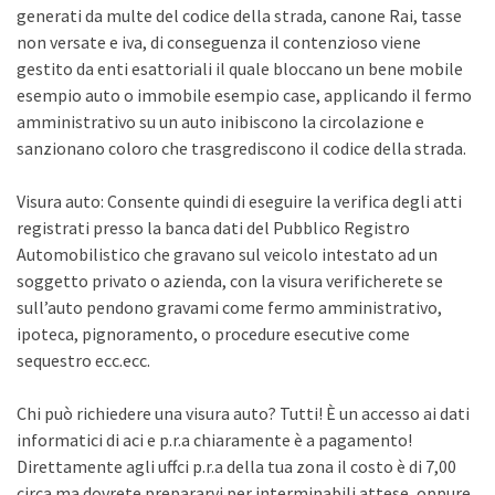
generati da multe del codice della strada, canone Rai, tasse
non versate e iva, di conseguenza il contenzioso viene
gestito da enti esattoriali il quale bloccano un bene mobile
esempio auto o immobile esempio case, applicando il fermo
amministrativo su un auto inibiscono la circolazione e
sanzionano coloro che trasgrediscono il codice della strada.
Visura auto: Consente quindi di eseguire la verifica degli atti
registrati presso la banca dati del Pubblico Registro
Automobilistico che gravano sul veicolo intestato ad un
soggetto privato o azienda, con la visura verificherete se
sull’auto pendono gravami come fermo amministrativo,
ipoteca, pignoramento, o procedure esecutive come
sequestro ecc.ecc.
Chi può richiedere una visura auto? Tutti! È un accesso ai dati
informatici di aci e p.r.a chiaramente è a pagamento!
Direttamente agli uffci p.r.a della tua zona il costo è di 7,00
circa ma dovrete prepararvi per interminabili attese, oppure