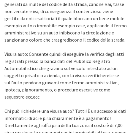
generati da multe del codice della strada, canone Rai, tasse
non versate e iva, di conseguenza il contenzioso viene
gestito da enti esattoriali il quale bloccano un bene mobile
esempio auto o immobile esempio case, applicando il fermo
amministrativo su un auto inibiscono la circolazione e
sanzionano coloro che trasgrediscono il codice della strada.
Visura auto: Consente quindi di eseguire la verifica degli atti
registrati presso la banca dati del Pubblico Registro
Automobilistico che gravano sul veicolo intestato ad un
soggetto privato o azienda, con la visura verificherete se
sull’auto pendono gravami come fermo amministrativo,
ipoteca, pignoramento, o procedure esecutive come
sequestro ecc.ecc.
Chi può richiedere una visura auto? Tutti! È un accesso ai dati
informatici di aci e p.r.a chiaramente è a pagamento!
Direttamente agli uffci p.r.a della tua zona il costo è di 7,00
circa ma dovrete prepararvi per interminabili attese, oppure