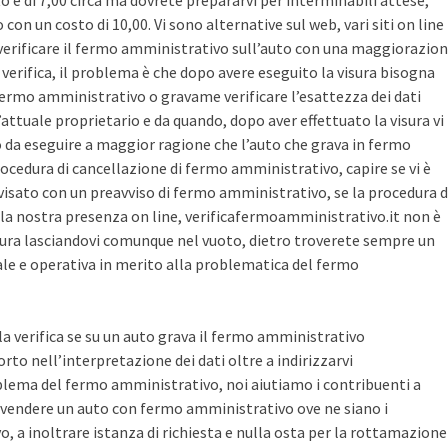
sto è di 7,00 circa ma dovrete prepararvi per interminabili attese,
con un costo di 10,00. Vi sono alternative sul web, vari siti on line
r verificare il fermo amministrativo sull’auto con una maggiorazio
i verifica, il problema è che dopo avere eseguito la visura bisogna
 fermo amministrativo o gravame verificare l’esattezza dei dati
’attuale proprietario e da quando, dopo aver effettuato la visura vi
o da eseguire a maggior ragione che l’auto che grava in fermo
ocedura di cancellazione di fermo amministrativo, capire se vi è
avvisato con un preavviso di fermo amministrativo, se la procedura d
la nostra presenza on line, verificafermoamministrativo.it non è
ura lasciandovi comunque nel vuoto, dietro troverete sempre un
cale e operativa in merito alla problematica del fermo
 la verifica se su un auto grava il fermo amministrativo
o nell’interpretazione dei dati oltre a indirizzarvi
blema del fermo amministrativo, noi aiutiamo i contribuenti a
vendere un auto con fermo amministrativo ove ne siano i
, a inoltrare istanza di richiesta e nulla osta per la rottamazione