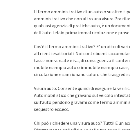
Il fermo amministrativo di un auto o su altro ti
amministrativo che non altro una visura Pra rila
qualsiasi agenzia di pratiche auto, è un documento 
dell’auto telaio prima immatricolazione e proven
Cos’è il fermo amministrativo? E’ un atto di var
altri enti esattoriali. Noi contribuenti accumula
tasse non versate e iva, di conseguenza il conten
mobile esempio auto o immobile esempio case, a
circolazione e sanzionano coloro che trasgredisco
Visura auto: Consente quindi di eseguire la verifi
Automobilistico che gravano sul veicolo intestato
sull’auto pendono gravami come fermo amminist
sequestro ecc.ecc.
Chi può richiedere una visura auto? Tutti! È un ac