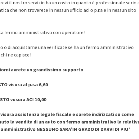
evi il nostro servizio ha un costo in quanto è professionale serio 
ita che non troverete in nessun ufficio aci o p.r.a e in nessun sito
rifica fermo amministrativo con operatore!
to o di acquistarne una verificate se ha un fermo amministrativo
chi ne capisce!
giorni avrete un grandissimo supporto
TO visura al p.r.a 6,60
STO vusura ACI 10,00
sura assistenza legale fiscale e sarete indirizzati su come
uto la vendita di un auto con fermo amministrativo la relativ
o amministrativo NESSUNO SARA’IN GRADO DI DARVI DI PIU’