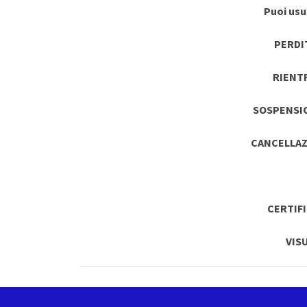
Puoi usuf
PERDI
RIENT
SOSPENSI
CANCELLAZ
CERTIF
VIS