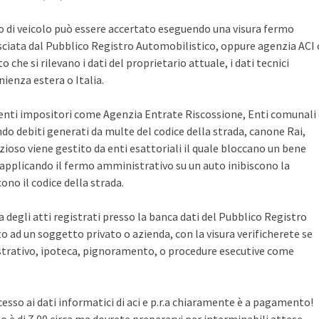
po di veicolo può essere accertato eseguendo una visura fermo
sciata dal Pubblico Registro Automobilistico, oppure agenzia ACI 
che si rilevano i dati del proprietario attuale, i dati tecnici
ienza estera o Italia.
i enti impositori come Agenzia Entrate Riscossione, Enti comunali
ndo debiti generati da multe del codice della strada, canone Rai,
zioso viene gestito da enti esattoriali il quale bloccano un bene
pplicando il fermo amministrativo su un auto inibiscono la
no il codice della strada.
ca degli atti registrati presso la banca dati del Pubblico Registro
 ad un soggetto privato o azienda, con la visura verificherete se
rativo, ipoteca, pignoramento, o procedure esecutive come
cesso ai dati informatici di aci e p.r.a chiaramente è a pagamento!