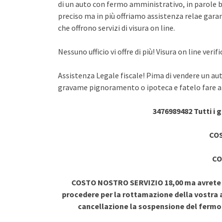
di un auto con fermo amministrativo, in parole br
preciso ma in più offriamo assistenza relae garant
che offrono servizi di visura on line.
Nessuno ufficio vi offre di più! Visura on line ve
Assistenza Legale fiscale! Pima di vendere un au
gravame pignoramento o ipoteca e fatelo fare a 
3476989482 Tutti i 
COS
CO
COSTO NOSTRO SERVIZIO 18,00 ma avrete vi
procedere per la rottamazione della vostra a
cancellazione la sospensione del ferm