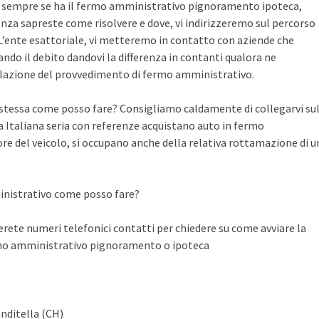
te sempre se ha il fermo amministrativo pignoramento ipoteca,
nza sapreste come risolvere e dove, vi indirizzeremo sul percorso
n L’ente esattoriale, vi metteremo in contatto con aziende che
do il debito dandovi la differenza in contanti qualora ne
llazione del provvedimento di fermo amministrativo.
a stessa come posso fare? Consigliamo caldamente di collegarvi su
Italiana seria con referenze acquistano auto in fermo
ore del veicolo, si occupano anche della relativa rottamazione di u
inistrativo come posso fare?
ete numeri telefonici contatti per chiedere su come avviare la
rmo amministrativo pignoramento o ipoteca
nditella (CH)