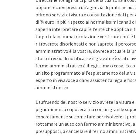
Direttamente agli uffci p.r.a della tua zona il co
oppure recarvi presso un’agenzia di pratiche auto 
offrono servizi di visura e consultazione dati pe
di ¾ euro in più rispetto ai normalissimi canali d
saperla interpretare capire l’ente che applica il
targa telaio immatricolazione verificare chi è è l
ritroverete disorientati e non saprete il percors
amministrativo è la vostra, dovrete attuare la pr
stato in vizio di notifica, se il gravame è stato 
fermo amministrativo è illegittima o cosa, Ecco 
un sito programmato all’espletamento della vis
esperto in vivavoce a darvi assistenza legale fis
amministrativo.
Usufruendo del nostro servizio avrete la visura e
pignoramento o ipoteca ma con un grande support
concretamente su come fare per risolvere il pro
rottamare un auto con fermo amministrativo, a 
presupposti, a cancellare il fermo amministrativo